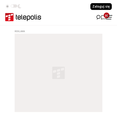
Zaloguj się
10