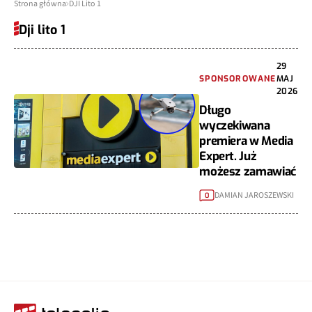
Strona główna
DJI Lito 1
Dji lito 1
29
SPONSOROWANE
MAJ
2026
Długo
wyczekiwana
premiera w Media
Expert. Już
możesz zamawiać
DAMIAN JAROSZEWSKI
0