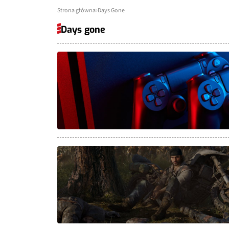
Strona główna
Days Gone
Days gone