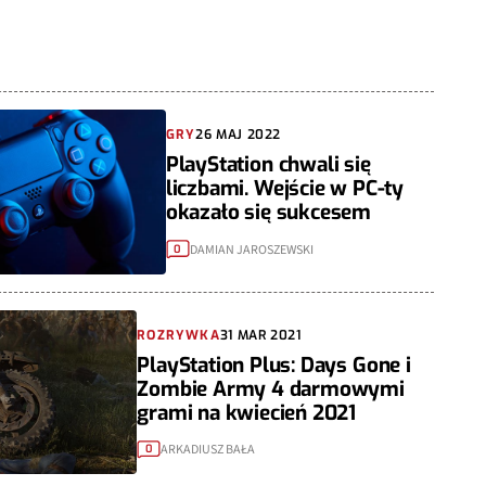
GRY
26 MAJ 2022
PlayStation chwali się
liczbami. Wejście w PC-ty
okazało się sukcesem
DAMIAN JAROSZEWSKI
0
ROZRYWKA
31 MAR 2021
PlayStation Plus: Days Gone i
Zombie Army 4 darmowymi
grami na kwiecień 2021
ARKADIUSZ BAŁA
0