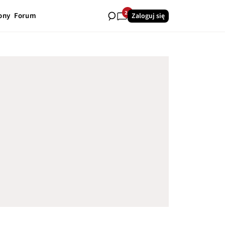
26
ony
Forum
Zaloguj się