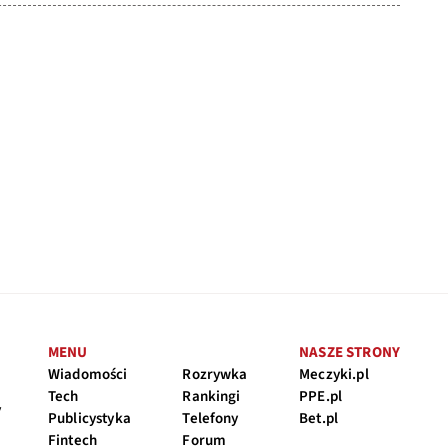
MENU
NASZE STRONY
Wiadomości
Rozrywka
Meczyki.pl
Tech
Rankingi
PPE.pl
y
Publicystyka
Telefony
Bet.pl
Fintech
Forum