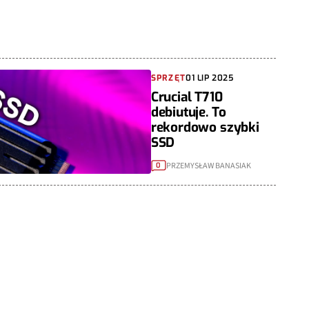
SPRZĘT
01 LIP 2025
Crucial T710
debiutuje. To
rekordowo szybki
SSD
PRZEMYSŁAW BANASIAK
0