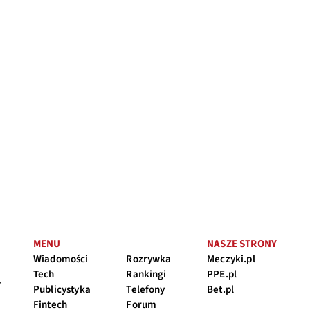
MENU
NASZE STRONY
Wiadomości
Rozrywka
Meczyki.pl
Tech
Rankingi
PPE.pl
y
Publicystyka
Telefony
Bet.pl
Fintech
Forum