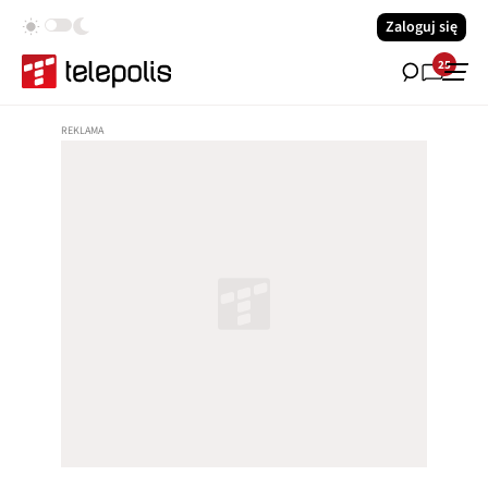
Zaloguj się
25