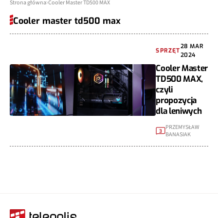
Strona główna
Cooler Master TD500 MAX
Cooler master td500 max
28 MAR
SPRZĘT
2024
Cooler Master
TD500 MAX,
czyli
propozycja
dla leniwych
PRZEMYSŁAW
3
BANASIAK