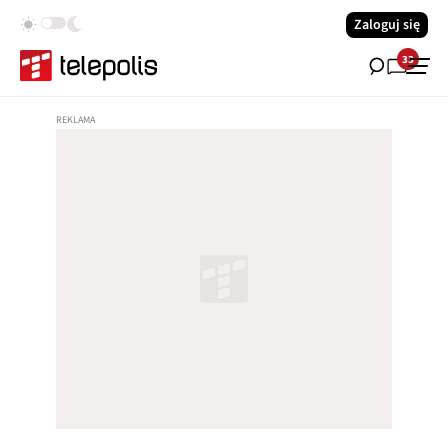
Zaloguj się
33