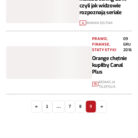
czyli jak widzowie
rozpoznają seriale
MARIAN SZUTIAK
4
PRAWO,
09
FINANSE,
GRU
STATYSTYKI
2016
Orange chętnie
kupiłby Canal
Plus
REDAKCJA
15
TELEPOLIS
←
1
…
7
8
9
→