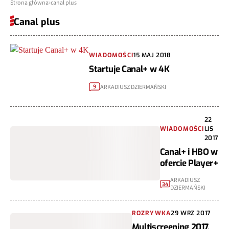
Strona główna
canal plus
Canal plus
WIADOMOŚCI
15 MAJ 2018
Startuje Canal+ w 4K
ARKADIUSZ DZIERMAŃSKI
9
22
WIADOMOŚCI
LIS
2017
Canal+ i HBO w
ofercie Player+
ARKADIUSZ
34
DZIERMAŃSKI
ROZRYWKA
29 WRZ 2017
Multiscreening 2017,