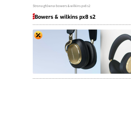
Strona główna
bowers & wilkins px8 s2
Bowers & wilkins px8 s2