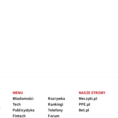
MENU
NASZE STRONY
Wiadomości
Rozrywka
Meczyki.pl
Tech
Rankingi
PPE.pl
y
Publicystyka
Telefony
Bet.pl
Fintech
Forum