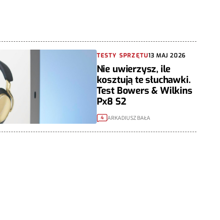
TESTY SPRZĘTU
13 MAJ 2026
Nie uwierzysz, ile
kosztują te słuchawki.
Test Bowers & Wilkins
Px8 S2
ARKADIUSZ BAŁA
4