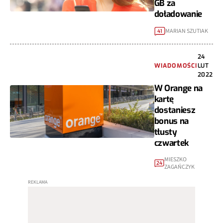
GB za
doładowanie
MARIAN SZUTIAK
41
24
WIADOMOŚCI
LUT
2022
W Orange na
kartę
dostaniesz
bonus na
tłusty
czwartek
MIESZKO
24
ZAGAŃCZYK