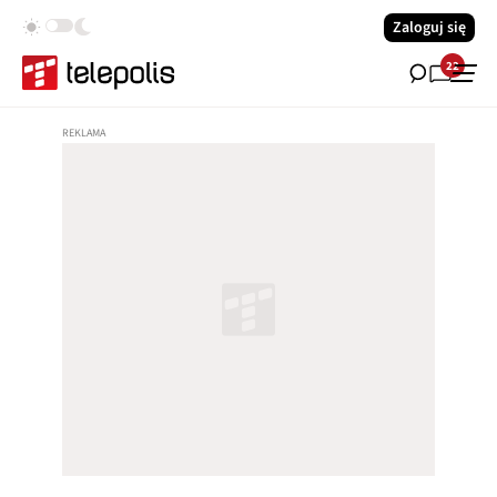
Zaloguj się
22