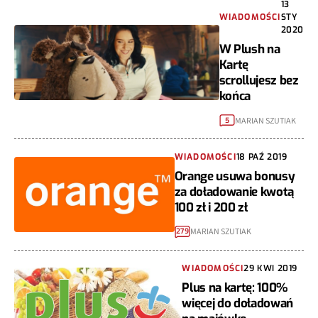
13
WIADOMOŚCI
STY
2020
W Plush na
Kartę
scrollujesz bez
końca
MARIAN SZUTIAK
5
WIADOMOŚCI
18 PAŹ 2019
Orange usuwa bonusy
za doładowanie kwotą
100 zł i 200 zł
MARIAN SZUTIAK
279
WIADOMOŚCI
29 KWI 2019
Plus na kartę: 100%
więcej do doładowań