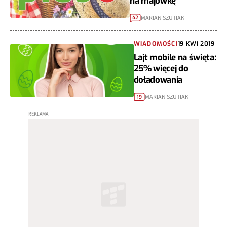
na majówkę
MARIAN SZUTIAK
42
WIADOMOŚCI
19 KWI 2019
Lajt mobile na święta:
25% więcej do
doładowania
MARIAN SZUTIAK
19