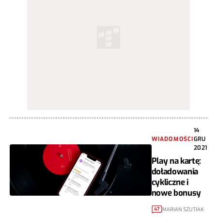
14
WIADOMOŚCI
GRU
2021
Play na kartę:
doładowania
cykliczne i
nowe bonusy
MARIAN SZUTIAK
47