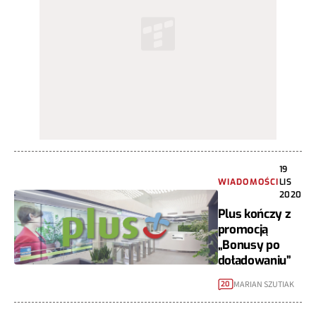
19
WIADOMOŚCI
LIS
2020
Plus kończy z
promocją
„Bonusy po
doładowaniu”
MARIAN SZUTIAK
20