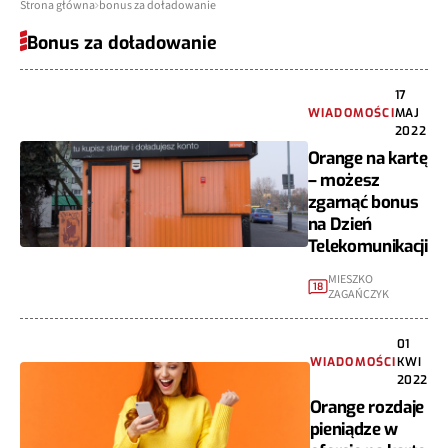
Strona główna
bonus za doładowanie
Bonus za doładowanie
17
WIADOMOŚCI
MAJ
2022
Orange na kartę
– możesz
zgarnąć bonus
na Dzień
Telekomunikacji
MIESZKO
18
ZAGAŃCZYK
01
WIADOMOŚCI
KWI
2022
Orange rozdaje
pieniądze w