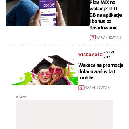
Play MIX na
wakacje: 100
GB na aplikacje
i bonus za
doładowanie
MARIAN SZUTIAK
0
25 CZE
WIADOMOŚCI
2021
Wakacyjna promocja
doładowań w lajt
mobile
MARIAN SZUTIAK
0