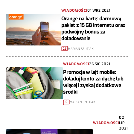
WIADOMOŚCI
01 WRZ 2021
Orange na kartę: darmowy
pakiet z 15 GB Internetu oraz
podwójny bonus za
doładowanie
MARIAN SZUTIAK
25
WIADOMOŚCI
26 SIE 2021
Promocja w lajt mobile:
doładuj konto za dychę lub
więcej i zyskaj dodatkowe
środki
MARIAN SZUTIAK
0
02
WIADOMOŚCI
LIP
2021