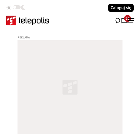
Zaloguj się
28