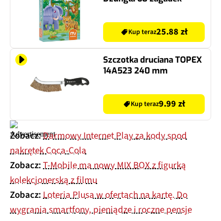
25.88 zł
Kup teraz
Szczotka druciana TOPEX
14A523 240 mm
9.99 zł
Kup teraz
Zobacz:
Darmowy Internet Play za kody spod
nakrętek Coca-Cola
Zobacz:
T-Mobile ma nowy MIX BOX z figurką
kolekcjonerską z filmu
Zobacz:
Loteria Plusa w ofertach na kartę. Do
wygrania smartfony, pieniądze i roczne pensje