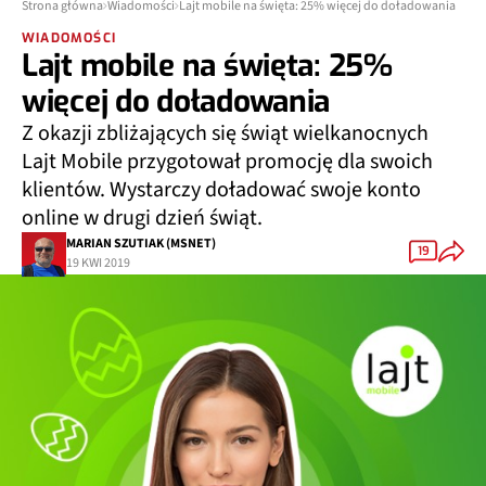
Strona główna
Wiadomości
Lajt mobile na święta: 25% więcej do doładowania
WIADOMOŚCI
Lajt mobile na święta: 25%
więcej do doładowania
Z okazji zbliżających się świąt wielkanocnych
Lajt Mobile przygotował promocję dla swoich
klientów. Wystarczy doładować swoje konto
online w drugi dzień świąt.
MARIAN SZUTIAK (MSNET)
19
19 KWI 2019