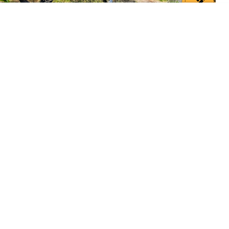
Dodaj do ulubionych źródeł w Google
Engwe wgryza się w segment Bromptona
Lekkie, łatwe do składania i transportu metrem czy
pociągiem miejskie rowery elektryczne były przez
długi czas domeną brytyjskiego Bromptona i
oznaczały wydatek rzędu 12–15 tys. zł
. Firma
Engwe, znana przede wszystkim z potężnych
rowerów klasy enduro (tzw. fat bike'i) i klasycznych
rowerów miejskich, postanowiła w tym sezonie
spróbować swoich sił i w tym segmencie. Engwe
Zip to pierwszy szkrab w rodzinie, który nie tylko
dorównuje brytyjskiej legendzie, ale też deklasuje
ją cenowo.
4649 zł to kwota, za którą Brompton