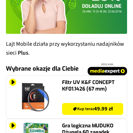
Lajt Mobile działa przy wykorzystaniu nadajników
sieci
Plus
.
REKLAMA
Wybrane okazje dla Ciebie
Filtr UV K&F CONCEPT
KF01.1426 (67 mm)
49.99 zł
Kup teraz
Gra logiczna MUDUKO
Dżungla 60 zagadek