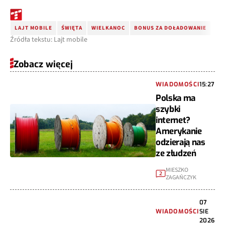
LAJT MOBILE
ŚWIĘTA
WIELKANOC
BONUS ZA DOŁADOWANIE
Źródła tekstu: Lajt mobile
Zobacz więcej
WIADOMOŚCI
15:27
Polska ma
szybki
internet?
Amerykanie
odzierają nas
ze złudzeń
MIESZKO
2
ZAGAŃCZYK
07
WIADOMOŚCI
SIE
2026