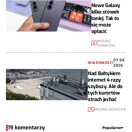
Nowe Galaxy
kilka stówek
taniej. Tak to
się może
opłacić
MIESZKO
0
ZAGAŃCZYK
07 SIE
WIADOMOŚCI
2026
Nad Bałtykiem
internet 4 razy
szybszy. Ale do
tych kurortów
strach jechać
MIESZKO ZAGAŃCZYK
14
19 komentarzy
Popularne