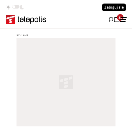
Zaloguj się
11