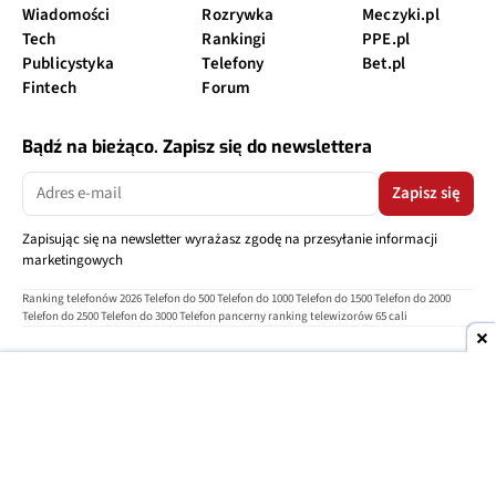
Wiadomości
Rozrywka
Meczyki.pl
Tech
Rankingi
PPE.pl
Publicystyka
Telefony
Bet.pl
Fintech
Forum
Bądź na bieżąco. Zapisz się do newslettera
Zapisz się
Zapisując się na newsletter wyrażasz zgodę na przesyłanie informacji
marketingowych
Ranking telefonów 2026
Telefon do 500
Telefon do 1000
Telefon do 1500
Telefon do 2000
Telefon do 2500
Telefon do 3000
Telefon pancerny
ranking telewizorów 65 cali
O nas
Reklama
Regulamin
Polityka prywatności
Kontakt
Ustawienia prywatności
Copyright © 2004-2026
TELEPOLIS.PL
Telepolis.pl
jest częścią
OV Grupa sp. z o.o.