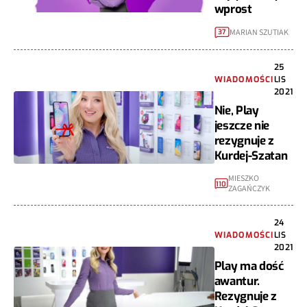
wprost
MARIAN SZUTIAK
37
25
WIADOMOŚCI
LIS
2021
Nie, Play
jeszcze nie
rezygnuje z
Kurdej-Szatan
MIESZKO
110
ZAGAŃCZYK
24
WIADOMOŚCI
LIS
2021
Play ma dość
awantur.
Rezygnuje z