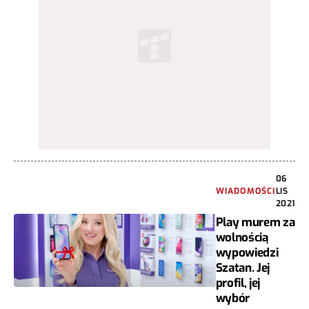
06
WIADOMOŚCI
LIS
2021
Play murem za
wolnością
wypowiedzi
Szatan. Jej
profil, jej
wybór