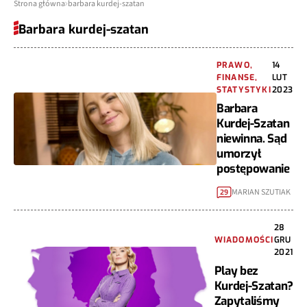
Strona główna
barbara kurdej-szatan
Barbara kurdej-szatan
PRAWO,
14
FINANSE,
LUT
STATYSTYKI
2023
Barbara
Kurdej-Szatan
niewinna. Sąd
umorzył
postępowanie
MARIAN SZUTIAK
29
28
WIADOMOŚCI
GRU
2021
Play bez
Kurdej-Szatan?
Zapytaliśmy