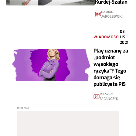
Kurdej-Szatan
DAMIAN
167
JAROSZEWSKI
08
WIADOMOŚCI
LIS
2021
Play uznany za
„podmiot
wysokiego
ryzyka”? Tego
domaga się
publicysta PiS
MIESZKO
94
ZAGAŃCZYK