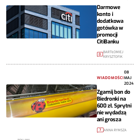
Darmowe
konto i
dodatkowa
gotówka w
promocji
CitiBanku
BARTŁOMIEJ
0
KRYSZTOFIK
08
WIADOMOŚCI
MAJ
2024
Zgarnij bon do
Biedronki na
600 zł. Sprytni
nie wydadzą
ani grosza
ANNA RYMSZA
7