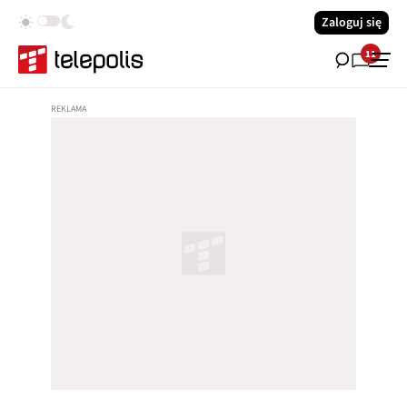
Zaloguj się
11