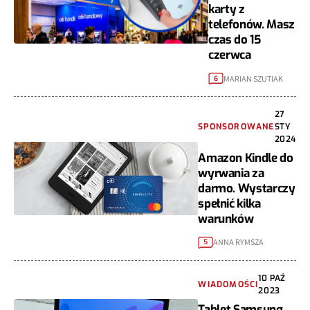
karty z
telefonów. Masz
czas do 15
czerwca
MARIAN SZUTIAK
6
27
SPONSOROWANE
STY
2024
Amazon Kindle do
wyrwania za
darmo. Wystarczy
spełnić kilka
warunków
ANNA RYMSZA
5
10 PAŹ
WIADOMOŚCI
2023
Tablet Samsung