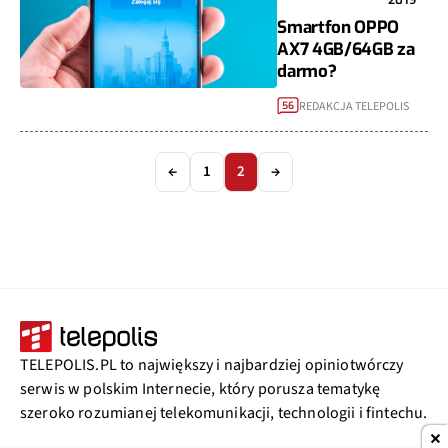
2019
Smartfon OPPO
AX7 4GB/64GB za
darmo?
REDAKCJA TELEPOLIS
56
←
1
2
→
TELEPOLIS.PL to największy i najbardziej opiniotwórczy
serwis w polskim Internecie, który porusza tematykę
szeroko rozumianej telekomunikacji, technologii i fintechu.