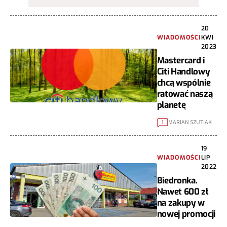
20
WIADOMOŚCI
KWI
2023
Mastercard i
Citi Handlowy
chcą wspólnie
ratować naszą
planetę
MARIAN SZUTIAK
1
19
WIADOMOŚCI
LIP
2022
Biedronka.
Nawet 600 zł
na zakupy w
nowej promocji