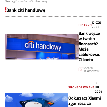
Strona główna
Bank Citi Handlowy
Bank citi handlowy
17 CZE
FINTECH
2025
Bank węszy
w twoich
finansach?
Może
zablokować
Ci konto
DAMIAN
2
JAROSZEWSKI
30
SPONSOROWANE
LIP
2024
Odkurzacz Xiaomi
zgarniesz za