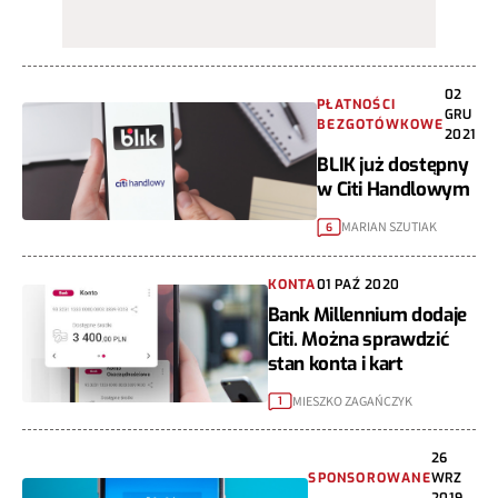
02
PŁATNOŚCI
GRU
BEZGOTÓWKOWE
2021
BLIK już dostępny
w Citi Handlowym
MARIAN SZUTIAK
6
KONTA
01 PAŹ 2020
Bank Millennium dodaje
Citi. Można sprawdzić
stan konta i kart
MIESZKO ZAGAŃCZYK
1
26
SPONSOROWANE
WRZ