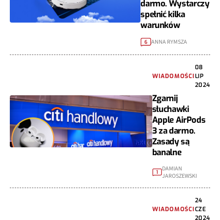
darmo. Wystarczy
spełnić kilka
warunków
ANNA RYMSZA
6
08
WIADOMOŚCI
LIP
2024
Zgarnij
słuchawki
Apple AirPods
3 za darmo.
Zasady są
banalne
DAMIAN
1
JAROSZEWSKI
24
WIADOMOŚCI
CZE
2024