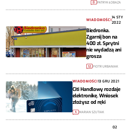
PATRYK ŁOBAZA
0
14 STY
WIADOMOŚCI
2022
Biedronka.
Zgarnij bon na
400 zł. Sprytni
nie wydadzą ani
grosza
PIOTR URBANIAK
12
WIADOMOŚCI
13 GRU 2021
Citi Handlowy rozdaje
elektronikę. Wniosek
złożysz od ręki
MARIAN SZUTIAK
4
02