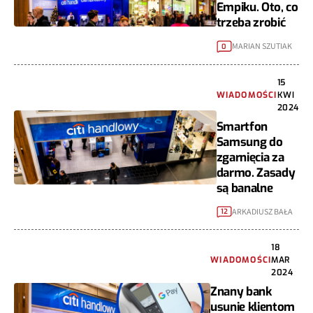
Empiku. Oto, co
trzeba zrobić
MARIAN SZUTIAK
0
15
WIADOMOŚCI
KWI
2024
Smartfon
Samsung do
zgarnięcia za
darmo. Zasady
są banalne
ARKADIUSZ BAŁA
12
18
WIADOMOŚCI
MAR
2024
Znany bank
usunie klientom