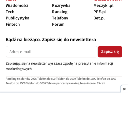
Wiadomości
Rozrywka
Meczyki.pl
Tech
Rankingi
PPE.pl
Publicystyka
Telefony
Bet.pl
Fintech
Forum
Bądź na bieżąco. Zapisz się do newslettera
Zapisz się
Zapisując się na newsletter wyrażasz zgodę na przesyłanie informacji
marketingowych
Ranking telefonów 2026
Telefon do 500
Telefon do 1000
Telefon do 1500
Telefon do 2000
Telefon do 2500
Telefon do 3000
Telefon pancerny
ranking telewizorów 65 cali
O nas
Reklama
Regulamin
Polityka prywatności
Kontakt
Ustawienia prywatności
Copyright © 2004-2026
TELEPOLIS.PL
Telepolis.pl
jest częścią
OV Grupa sp. z o.o.