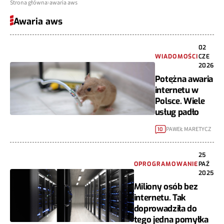
Strona główna
awaria aws
Awaria aws
02
WIADOMOŚCI
CZE
2026
Potężna awaria
internetu w
Polsce. Wiele
usług padło
PAWEŁ MARETYCZ
10
25
OPROGRAMOWANIE
PAŹ
2025
Miliony osób bez
internetu. Tak
doprowadziła do
tego jedna pomyłka