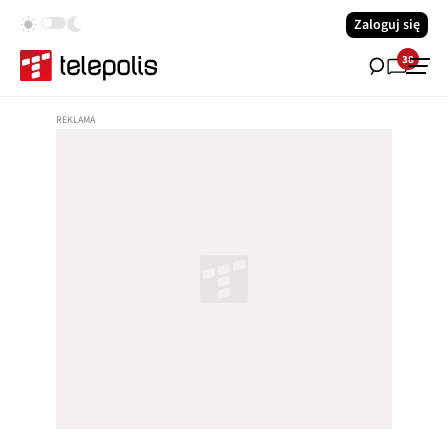
Zaloguj się
38