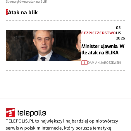
Strona główna
atak na BLIK
Atak na blik
05
BEZPIECZEŃSTWO
LIS
2025
Minister ujawnia. W
tle atak na BLIKA
DAMIAN JAROSZEWSKI
7
TELEPOLIS.PL to największy i najbardziej opiniotwórczy
serwis w polskim Internecie, który porusza tematykę