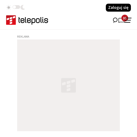
Zaloguj się
35