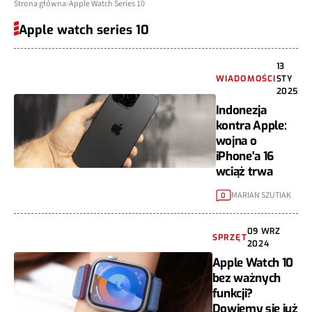
Strona główna
Apple Watch Series 10
Apple watch series 10
13
WIADOMOŚCI
STY
2025
Indonezja
kontra Apple:
wojna o
iPhone'a 16
wciąż trwa
MARIAN SZUTIAK
0
09 WRZ
SPRZĘT
2024
Apple Watch 10
bez ważnych
funkcji?
Dowiemy się już