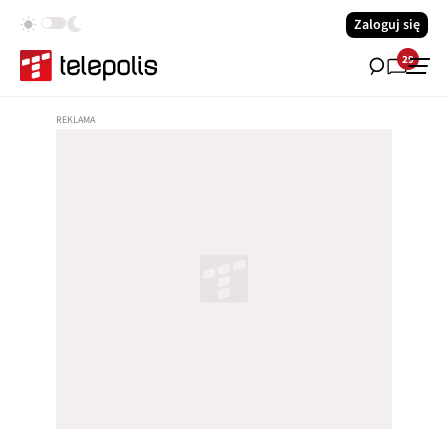
Zaloguj się
29