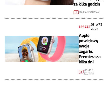
za kilka godzin
MARIAN SZUTIAK
1
03 WRZ
SPRZĘT
2024
Apple
powiększy
swoje
zegarki.
Premiera za
kilka dni
MARIAN
3
SZUTIAK