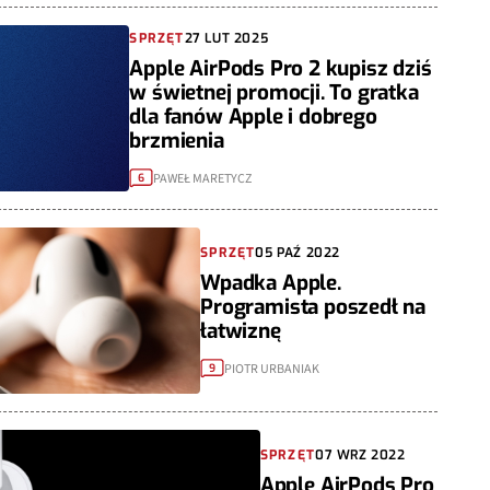
SPRZĘT
27 LUT 2025
Apple AirPods Pro 2 kupisz dziś
w świetnej promocji. To gratka
dla fanów Apple i dobrego
brzmienia
PAWEŁ MARETYCZ
6
SPRZĘT
05 PAŹ 2022
Wpadka Apple.
Programista poszedł na
łatwiznę
PIOTR URBANIAK
9
SPRZĘT
07 WRZ 2022
Apple AirPods Pro