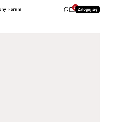
22
ony
Forum
Zaloguj się