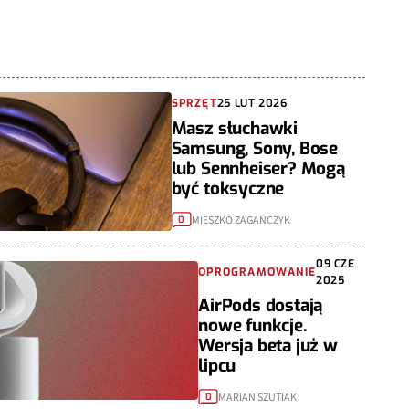
SPRZĘT
25 LUT 2026
Masz słuchawki
Samsung, Sony, Bose
lub Sennheiser? Mogą
być toksyczne
MIESZKO ZAGAŃCZYK
0
09 CZE
OPROGRAMOWANIE
2025
AirPods dostają
nowe funkcje.
Wersja beta już w
lipcu
MARIAN SZUTIAK
0