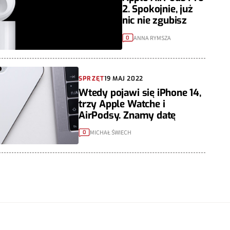
2. Spokojnie, już
nic nie zgubisz
ANNA RYMSZA
0
SPRZĘT
19 MAJ 2022
Wtedy pojawi się iPhone 14,
trzy Apple Watche i
AirPodsy. Znamy datę
MICHAŁ ŚWIECH
0