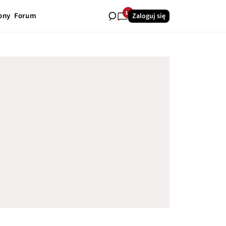
11
ony
Forum
Zaloguj się