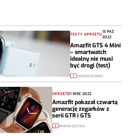
13 PAŹ
TESTY SPRZĘTU
2022
Amazfit GTS 4 Mini
– smartwatch
idealny nie musi
być drogi (test)
ARKADIUSZ BAŁA
7
SPRZĘT
01 WRZ 2022
Amazfit pokazał czwartą
generację zegarków z
serii GTR i GTS
MARIAN SZUTIAK
2