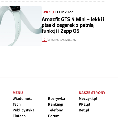
SPRZĘT
13 LIP 2022
Amazfit GTS 4 Mini – lekki i
płaski zegarek z pełnią
funkcji i Zepp OS
MIESZKO ZAGAŃCZYK
0
MENU
NASZE STRONY
Wiadomości
Rozrywka
Meczyki.pl
Tech
Rankingi
PPE.pl
y
Publicystyka
Telefony
Bet.pl
Fintech
Forum