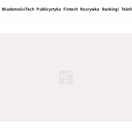
Wiadomości
Tech
Publicystyka
Fintech
Rozrywka
Rankingi
Telef