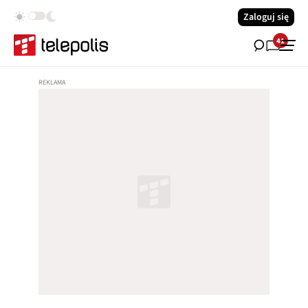
Zaloguj się
41