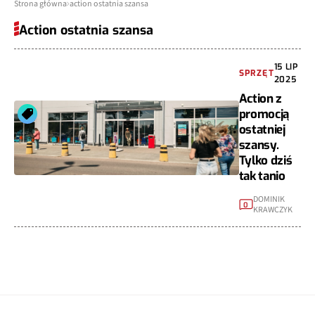
Strona główna
action ostatnia szansa
Action ostatnia szansa
15 LIP
SPRZĘT
2025
Action z
promocją
ostatniej
szansy.
Tylko dziś
tak tanio
DOMINIK
0
KRAWCZYK