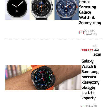
temat
Samsung
Galaxy
Watch 8.
Znamy ceny
DOMINIK
4
KRAWCZYK
09
SPRZĘT
MAJ
2025
Galaxy
Watch 8:
Samsung
porzuca
klasyczny
okrągły
kształt
koperty
MIESZKO