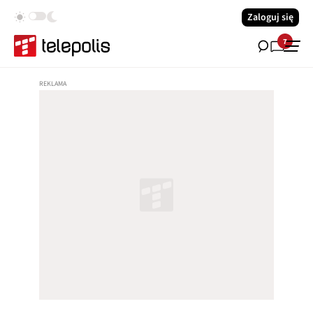
Zaloguj się
7