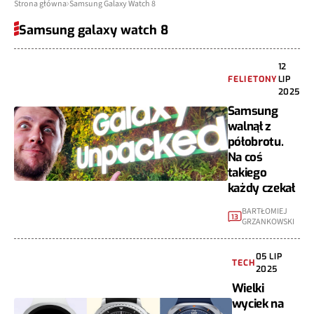
Strona główna
Samsung Galaxy Watch 8
Samsung galaxy watch 8
12
FELIETONY
LIP
2025
Samsung
walnął z
półobrotu.
Na coś
takiego
każdy czekał
BARTŁOMIEJ
13
GRZANKOWSKI
05 LIP
TECH
2025
Wielki
wyciek na