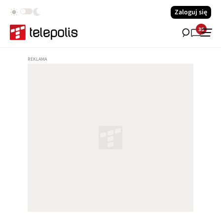
Zaloguj się
35