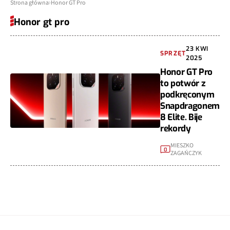
Strona główna
Honor GT Pro
Honor gt pro
23 KWI
SPRZĘT
2025
Honor GT Pro
to potwór z
podkręconym
Snapdragonem
8 Elite. Bije
rekordy
MIESZKO
0
ZAGAŃCZYK