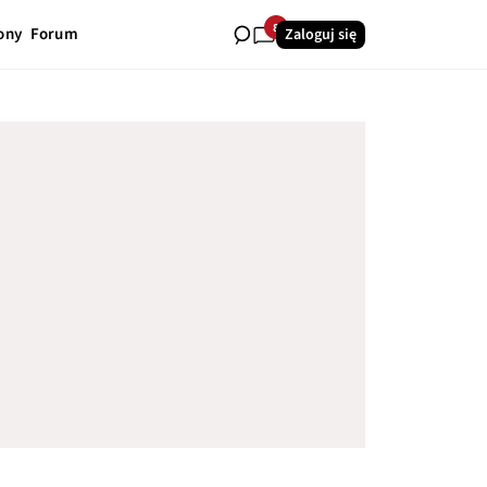
8
ony
Forum
Zaloguj się