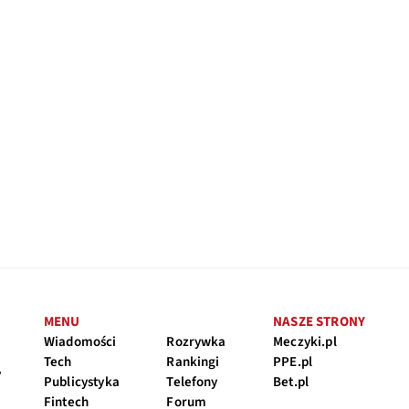
MENU
NASZE STRONY
Wiadomości
Rozrywka
Meczyki.pl
Tech
Rankingi
PPE.pl
y
Publicystyka
Telefony
Bet.pl
Fintech
Forum