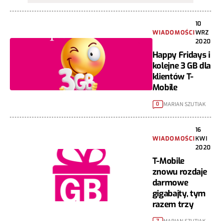
10
WIADOMOŚCI
WRZ
2020
Happy Fridays i
kolejne 3 GB dla
klientów T-
Mobile
MARIAN SZUTIAK
0
16
WIADOMOŚCI
KWI
2020
T-Mobile
znowu rozdaje
darmowe
gigabajty, tym
razem trzy
7