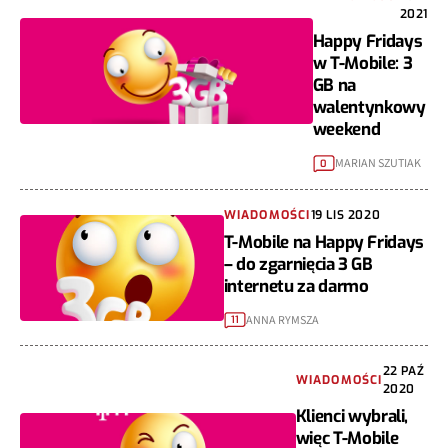
2021
Happy Fridays
w T-Mobile: 3
GB na
walentynkowy
weekend
MARIAN SZUTIAK
0
WIADOMOŚCI
19 LIS 2020
T-Mobile na Happy Fridays
– do zgarnięcia 3 GB
internetu za darmo
ANNA RYMSZA
11
22 PAŹ
WIADOMOŚCI
2020
Klienci wybrali,
więc T-Mobile