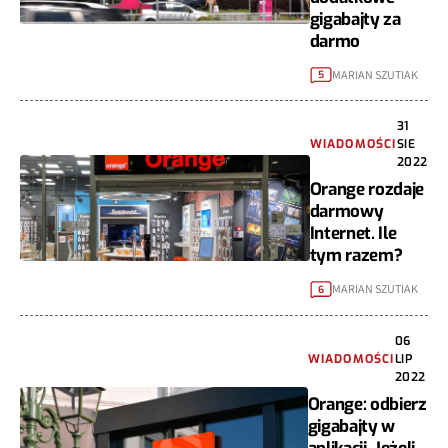
gigabajty za
darmo
MARIAN SZUTIAK
5
31
WIADOMOŚCI
SIE
2022
Orange rozdaje
darmowy
Internet. Ile
tym razem?
MARIAN SZUTIAK
6
06
WIADOMOŚCI
LIP
2022
Orange: odbierz
gigabajty w