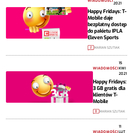
WIADOMOŚCI
2021
Happy Fridays: T-
Mobile daje
bezpłatny dostęp
do pakietu IPLA
Eleven Sports
MARIAN SZUTIAK
2
15
WIADOMOŚCI
KWI
2021
Happy Fridays:
3 GB gratis dla
klientów T-
Mobile
MARIAN SZUTIAK
0
11
WIADOMOŚCI
LUT