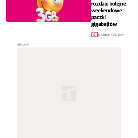
rozdaje kolejne
weekendowe
paczki
gigabajtów
MARIAN SZUTIAK
0