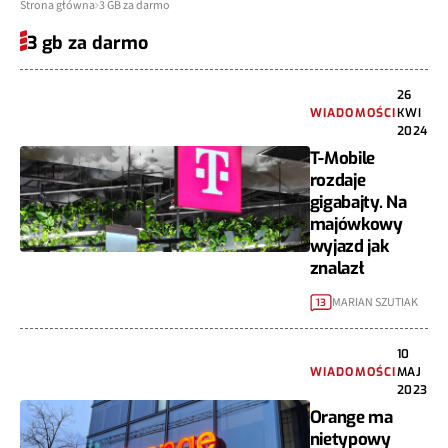
Strona główna
3 GB za darmo
3 gb za darmo
26
WIADOMOŚCI
KWI
2024
T-Mobile
rozdaje
gigabajty. Na
majówkowy
wyjazd jak
znalazł
MARIAN SZUTIAK
13
10
WIADOMOŚCI
MAJ
2023
Orange ma
nietypowy