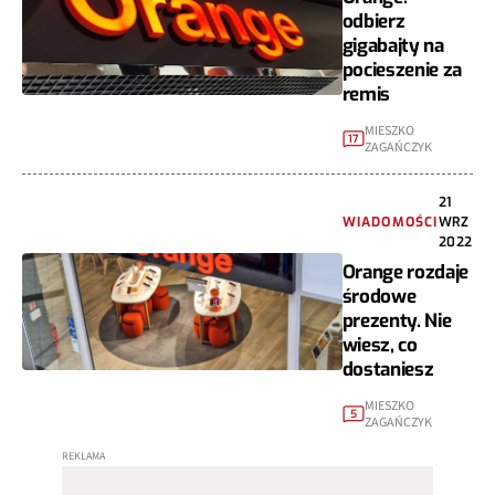
odbierz
gigabajty na
pocieszenie za
remis
MIESZKO
17
ZAGAŃCZYK
21
WIADOMOŚCI
WRZ
2022
Orange rozdaje
środowe
prezenty. Nie
wiesz, co
dostaniesz
MIESZKO
5
ZAGAŃCZYK