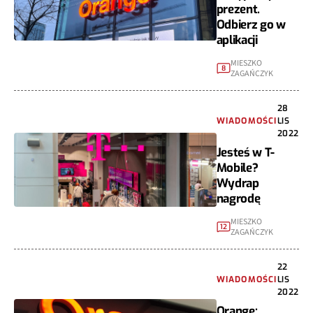
prezent.
Odbierz go w
aplikacji
MIESZKO
8
ZAGAŃCZYK
28
WIADOMOŚCI
LIS
2022
Jesteś w T-
Mobile?
Wydrap
nagrodę
MIESZKO
12
ZAGAŃCZYK
22
WIADOMOŚCI
LIS
2022
Orange: