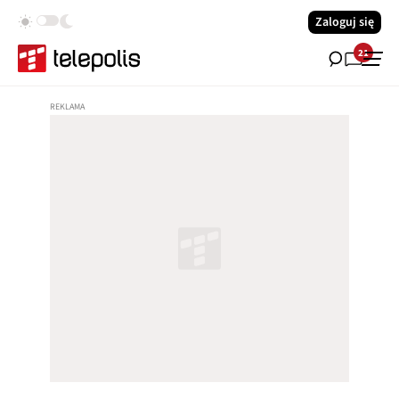
Zaloguj się
21