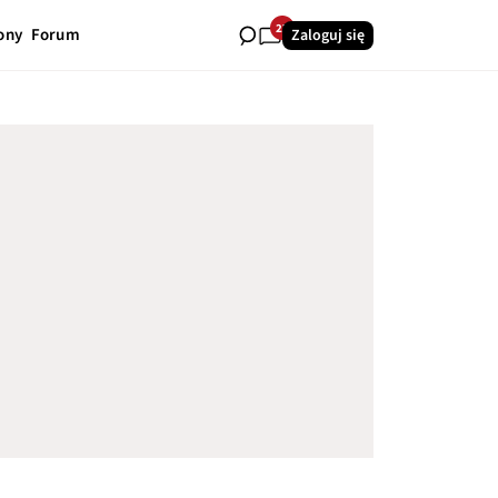
27
ony
Forum
Zaloguj się