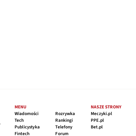
MENU
NASZE STRONY
Wiadomości
Rozrywka
Meczyki.pl
Tech
Rankingi
PPE.pl
y
Publicystyka
Telefony
Bet.pl
Fintech
Forum