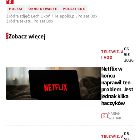
POLSAT
OKNO OTWARTE
POLSAT BOX
Źródła zdjęć: Lech Okoń / Telepolis.pl, Polsat Box
Źródła tekstu: Polsat Box
Zobacz więcej
06
TELEWIZJA
SIE
I VOD
2026
Netflix w
końcu
naprawił ten
problem. Jest
jednak kilka
haczyków
MARIAN
0
SZUTIAK
05
TELEWIZJA
SIE