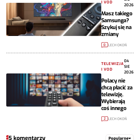
I VOD
2026
Masz takiego
Samsunga?
Szykuj się na
zmiany
LECH OKOŃ
0
04
TELEWIZJA
SIE
I VOD
2026
Polacy nie
chcą płacić za
telewizję.
Wybierają
coś innego
LECH OKOŃ
2
5 komentarzy
Popularne