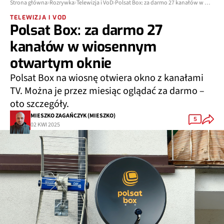
Strona główna
Rozrywka
Telewizja i VoD
Polsat Box: za darmo 27 kanałów w wiosennym otwartym oknie
TELEWIZJA I VOD
Polsat Box: za darmo 27
kanałów w wiosennym
otwartym oknie
Polsat Box na wiosnę otwiera okno z kanałami
TV. Można je przez miesiąc oglądać za darmo –
oto szczegóły.
MIESZKO ZAGAŃCZYK (MIESZKO)
5
02 KWI 2025