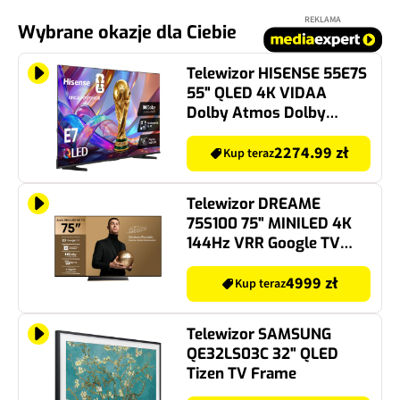
REKLAMA
Wybrane okazje dla Ciebie
Telewizor HISENSE 55E7S
55" QLED 4K VIDAA
Dolby Atmos Dolby
Vision HDMI 2.1
2274.99 zł
Kup teraz
Telewizor DREAME
75S100 75" MINILED 4K
144Hz VRR Google TV
Dolby Atmos Dolby
Vision HDMI 2.1
4999 zł
Kup teraz
Telewizor SAMSUNG
QE32LS03C 32" QLED
Tizen TV Frame