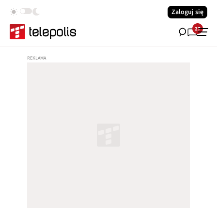
Zaloguj się
27