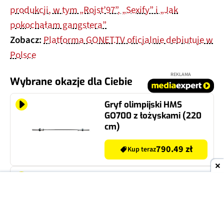
produkcji, w tym „Rojst’97”, „Sexify” i „Jak
pokochałam gangstera”
Zobacz:
Platforma GONET.TV oficjalnie debiutuje w
Polsce
REKLAMA
Wybrane okazje dla Ciebie
Gryf olimpijski HMS
GO700 z łożyskami (220
cm)
790.49 zł
Kup teraz
Zestaw brzeszczotów
DEWALT DT2164-QZ (5
szt.)
22.99 zł
Kup teraz