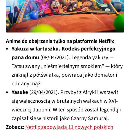
Anime do obejrzenia tylko na platformie Netflix
Yakuza w fartuszku. Kodeks perfekcyjnego
pana domu
(08/04/2021). Legenda yakuzy —
Tatsu zwany „nieśmiertelnym smokiem” — który
zniknął z półświatka, powraca jako domator i
oddany mąż.
Yasuke
(29/04/2021). Przybył z Afryki i wsławił
się walecznością w brutalnych walkach w XVI-
wiecznej Japonii. W ten sposób został legendą i
zapisał się w historii jako Czarny Samuraj.
Zobacz:
Netflix zapowiada 11 nowych polskich