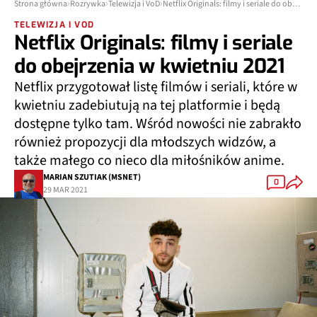
Strona główna
Rozrywka
Telewizja i VoD
Netflix Originals: filmy i seriale do obejrzenia w kwietniu 2021
TELEWIZJA I VOD
Netflix Originals: filmy i seriale
do obejrzenia w kwietniu 2021
Netflix przygotował listę filmów i seriali, które w
kwietniu zadebiutują na tej platformie i będą
dostępne tylko tam. Wśród nowości nie zabrakło
również propozycji dla młodszych widzów, a
także małego co nieco dla miłośników anime.
MARIAN SZUTIAK (MSNET)
0
29 MAR 2021