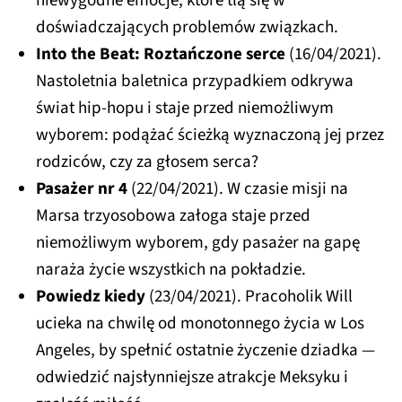
niewygodne emocje, które tlą się w
doświadczających problemów związkach.
Into the Beat: Roztańczone serce
(16/04/2021).
Nastoletnia baletnica przypadkiem odkrywa
świat hip-hopu i staje przed niemożliwym
wyborem: podążać ścieżką wyznaczoną jej przez
rodziców, czy za głosem serca?
Pasażer nr 4
(22/04/2021). W czasie misji na
Marsa trzyosobowa załoga staje przed
niemożliwym wyborem, gdy pasażer na gapę
naraża życie wszystkich na pokładzie.
Powiedz kiedy
(23/04/2021). Pracoholik Will
ucieka na chwilę od monotonnego życia w Los
Angeles, by spełnić ostatnie życzenie dziadka —
odwiedzić najsłynniejsze atrakcje Meksyku i