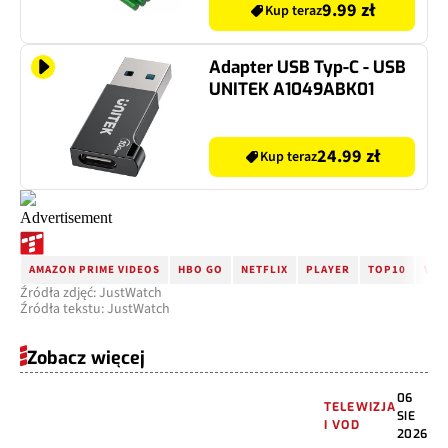
9.99 zł
Kup teraz
Adapter USB Typ-C - USB
UNITEK A1049ABK01
24.99 zł
Kup teraz
AMAZON PRIME VIDEOS
HBO GO
NETFLIX
PLAYER
TOP10
VOD
Źródła zdjęć: JustWatch
Źródła tekstu: JustWatch
Zobacz więcej
06
TELEWIZJA
SIE
I VOD
2026