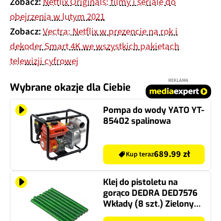
obejrzenia w lutym 2021
Zobacz:
Vectra: Netflix w prezencie na rok i
dekoder Smart 4K we wszystkich pakietach
telewizji cyfrowej
REKLAMA
Wybrane okazje dla Ciebie
Pompa do wody YATO YT-
85402 spalinowa
689.99 zł
Kup teraz
Klej do pistoletu na
gorąco DEDRA DED7576
Wkłady (8 szt.) Zielony
brokat