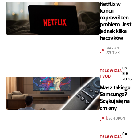
Netflix w
końcu
naprawił ten
problem. Jest
jednak kilka
haczyków
MARIAN
0
SZUTIAK
05
TELEWIZJA
SIE
I VOD
2026
Masz takiego
Samsunga?
Szykuj się na
zmiany
LECH OKOŃ
0
04
TELEWIZJA
SIE