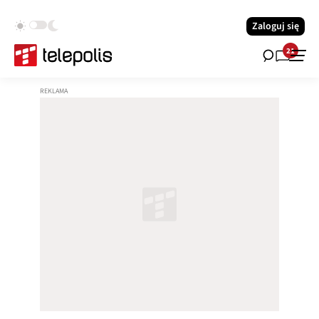
Zaloguj się
21