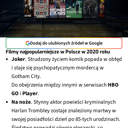
Dodaj do ulubionych źródeł w Google
Filmy najpopularniejsze w Polsce w 2020 roku
Joker
. Strudzony życiem komik popada w obłęd
i staje się psychopatycznym mordercą w
Gotham City.
Do obejrzenia między innymi w serwisach
HBO
GO
i
Player
.
Na noże
. Słynny aktor powieści kryminalnych
Harlan Trombley zostaje znaleziony martwy w
swojej posiadłości dzień po 85-tych urodzinach.
Śledztwo prowadzi równie elegancki, co