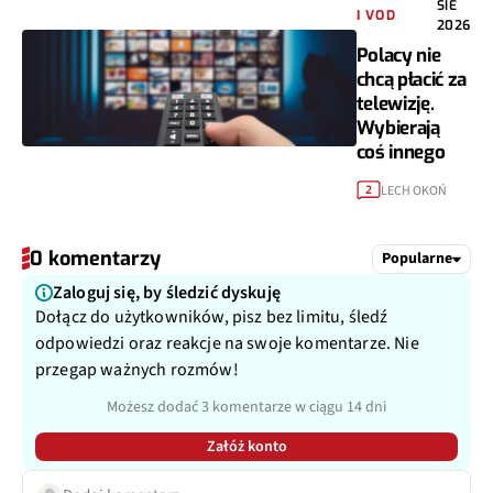
I VOD
2026
Polacy nie
chcą płacić za
telewizję.
Wybierają
coś innego
LECH OKOŃ
2
0 komentarzy
Popularne
Zaloguj się, by śledzić dyskuję
Dołącz do użytkowników, pisz bez limitu, śledź
odpowiedzi oraz reakcje na swoje komentarze. Nie
przegap ważnych rozmów!
Możesz dodać 3 komentarze w ciągu 14 dni
Załóż konto
Dodaj komentarz