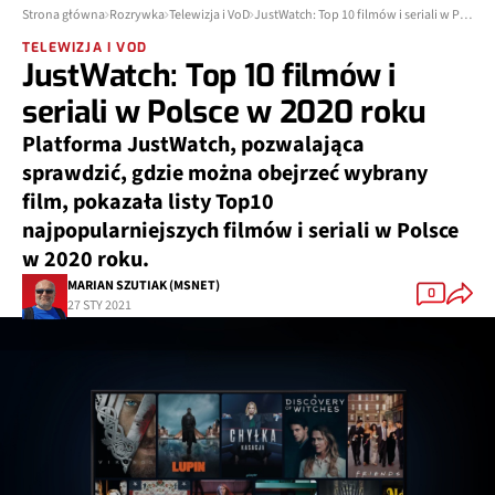
Strona główna
Rozrywka
Telewizja i VoD
JustWatch: Top 10 filmów i seriali w Polsce w 2020 roku
TELEWIZJA I VOD
JustWatch: Top 10 filmów i
seriali w Polsce w 2020 roku
Platforma JustWatch, pozwalająca
sprawdzić, gdzie można obejrzeć wybrany
film, pokazała listy Top10
najpopularniejszych filmów i seriali w Polsce
w 2020 roku.
MARIAN SZUTIAK (MSNET)
0
27 STY 2021