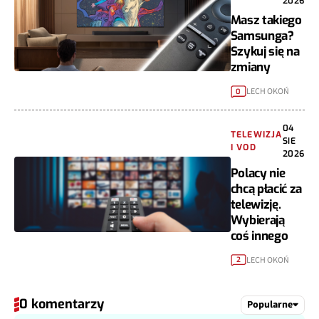
2026
Masz takiego
Samsunga?
Szykuj się na
zmiany
LECH OKOŃ
0
04
TELEWIZJA
SIE
I VOD
2026
Polacy nie
chcą płacić za
telewizję.
Wybierają
coś innego
LECH OKOŃ
2
0 komentarzy
Popularne