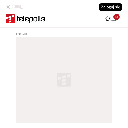
Zaloguj się
30