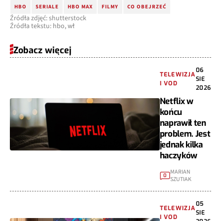
HBO
SERIALE
HBO MAX
FILMY
CO OBEJRZEĆ
Źródła zdjęć: shutterstock
Źródła tekstu: hbo, wł
Zobacz więcej
06
TELEWIZJA
SIE
I VOD
2026
Netflix w
końcu
naprawił ten
problem. Jest
jednak kilka
haczyków
MARIAN
0
SZUTIAK
05
TELEWIZJA
SIE
I VOD