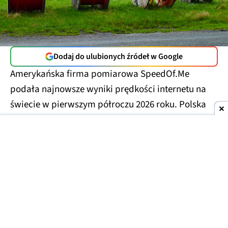
Dodaj do ulubionych źródeł w Google
Amerykańska firma pomiarowa SpeedOf.Me
podała najnowsze wyniki prędkości internetu na
świecie w pierwszym półroczu 2026 roku. Polska
zajęła w nim średnie, ale spodziewane
38. miejsce
,
jednak uzyskane w testach prędkości są
zaskakująco niskie w porównaniu do np.
Speedtest.net.