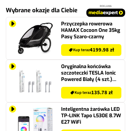
REKLAMA
Wybrane okazje dla Ciebie
Przyczepka rowerowa
HAMAX Cocoon One 35kg
Pasy Szaro-czarny
4199.98 zł
Kup teraz
Oryginalna końcówka
szczoteczki TESLA Ionic
Powered Biały (4 szt.)
(Miękkie włókna)
135.78 zł
Kup teraz
Inteligentna żarówka LED
TP-LINK Tapo L530E 8.7W
E27 WiFi