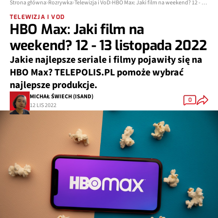
Strona główna
Rozrywka
Telewizja i VoD
HBO Max: Jaki film na weekend? 12 - 13 listopada 2022
TELEWIZJA I VOD
HBO Max: Jaki film na
weekend? 12 - 13 listopada 2022
Jakie najlepsze seriale i filmy pojawiły się na
HBO Max? TELEPOLIS.PL pomoże wybrać
najlepsze produkcje.
MICHAŁ ŚWIECH (ISAND)
0
12 LIS 2022