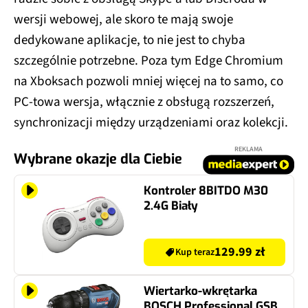
wersji webowej, ale skoro te mają swoje
dedykowane aplikacje, to nie jest to chyba
szczególnie potrzebne. Poza tym Edge Chromium
na Xboksach pozwoli mniej więcej na to samo, co
PC-towa wersja, włącznie z obsługą rozszerzeń,
synchronizacji między urządzeniami oraz kolekcji.
REKLAMA
Wybrane okazje dla Ciebie
Kontroler 8BITDO M30
2.4G Biały
129.99 zł
Kup teraz
Wiertarko-wkrętarka
BOSCH Professional GSB