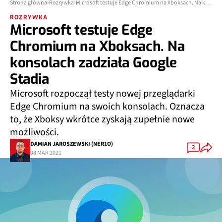
Strona główna
Rozrywka
Microsoft testuje Edge Chromium na Xboksach. Na konsolach zadziała Google Stadia
ROZRYWKA
Microsoft testuje Edge
Chromium na Xboksach. Na
konsolach zadziała Google
Stadia
Microsoft rozpoczął testy nowej przeglądarki
Edge Chromium na swoich konsolach. Oznacza
to, że Xboksy wkrótce zyskają zupełnie nowe
możliwości.
DAMIAN JAROSZEWSKI (NER1O)
2
08 MAR 2021