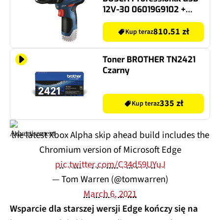
12V-30 06019G9102 +
Ładowarka BOSCH
Professional GAL 12V-40
810.51 zł
Kup teraz
+ Akumulator BOSCH
Professional 1600Z0002X
Toner BROTHER TN2421
2Ah 12V
Czarny
335 zł
Kup teraz
the latest Xbox Alpha skip ahead build includes the
Chromium version of Microsoft Edge
pic.twitter.com/C34d59UYuJ
— Tom Warren (@tomwarren)
March 6, 2021
Wsparcie dla starszej wersji Edge kończy się na