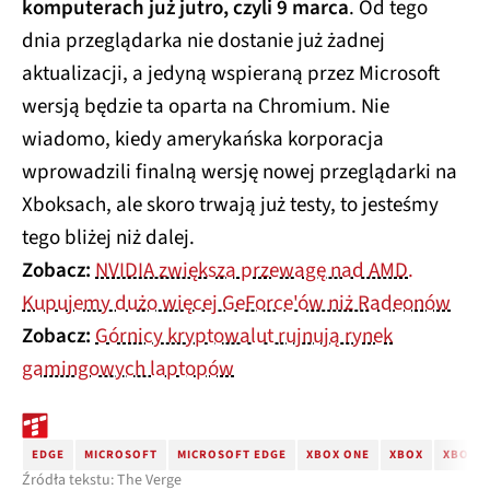
komputerach już jutro, czyli 9 marca
. Od tego
dnia przeglądarka nie dostanie już żadnej
aktualizacji, a jedyną wspieraną przez Microsoft
wersją będzie ta oparta na Chromium. Nie
wiadomo, kiedy amerykańska korporacja
wprowadzili finalną wersję nowej przeglądarki na
Xboksach, ale skoro trwają już testy, to jesteśmy
tego bliżej niż dalej.
Zobacz:
NVIDIA zwiększa przewagę nad AMD.
Kupujemy dużo więcej GeForce'ów niż Radeonów
Zobacz:
Górnicy kryptowalut rujnują rynek
gamingowych laptopów
EDGE
MICROSOFT
MICROSOFT EDGE
XBOX ONE
XBOX
XBOX S
Źródła tekstu: The Verge