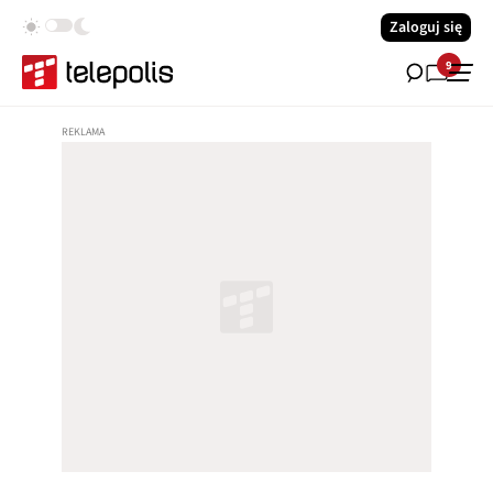
Zaloguj się
9