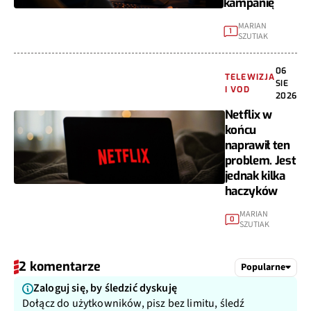
kampanię
MARIAN
1
SZUTIAK
06
TELEWIZJA
SIE
I VOD
2026
Netflix w
końcu
naprawił ten
problem. Jest
jednak kilka
haczyków
MARIAN
0
SZUTIAK
2 komentarze
Popularne
Zaloguj się, by śledzić dyskuję
Dołącz do użytkowników, pisz bez limitu, śledź