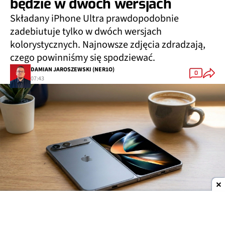
będzie w dwóch wersjach
Składany iPhone Ultra prawdopodobnie
zadebiutuje tylko w dwóch wersjach
kolorystycznych. Najnowsze zdjęcia zdradzają,
czego powinniśmy się spodziewać.
DAMIAN JAROSZEWSKI (NER1O)
0
07:43