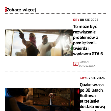
Zobacz więcej
GRY
08 SIE 2026
To może być
rozwiązanie
problemów z
pamięciami -
twierdzi
wydawca GTA 6
DAMIAN
3
JAROSZEWSKI
GRY
07 SIE 2026
Quake wraca
po 30 latach.
Kultowa
strzelanka
dostała nową