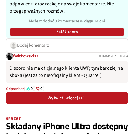
odpowiedzi oraz reakcje na swoje komentarze. Nie
przegap ważnych rozmów!
Możesz dodać 3 komentarze w ciągu 14 dni
Załóż konto
Dodaj komentarz
fwitkowski17
09 MAR 2021 · 06:04
Discord nie ma oficjalnego klienta UWP, tym bardziej na
Xboxa (jest za to nieoficjalny klient - Quarrel)
0
0
Odpowiedz
Wyświetl więcej (+1)
SPRZĘT
Składany iPhone Ultra dostępny