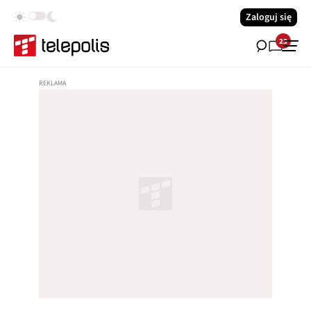
Zaloguj się
23