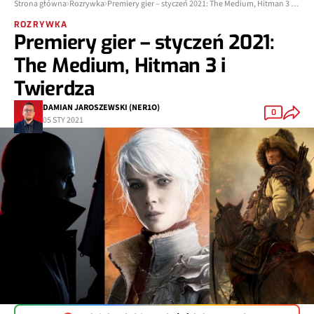
Strona główna
Rozrywka
Premiery gier – styczeń 2021: The Medium, Hitman 3 i Twierdza
ROZRYWKA
Premiery gier – styczeń 2021:
The Medium, Hitman 3 i
Twierdza
DAMIAN JAROSZEWSKI (NER1O)
0
05 STY 2021