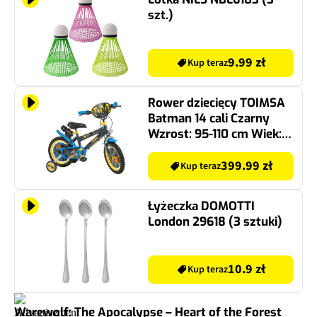
szt.)
9.99 zł
Kup teraz
Rower dziecięcy TOIMSA
Batman 14 cali Czarny
Wzrost: 95-110 cm Wiek:
4-6 lat
399.99 zł
Kup teraz
Łyżeczka DOMOTTI
London 29618 (3 sztuki)
10.9 zł
Kup teraz
Warewolf: The Apocalypse – Heart of the Forest