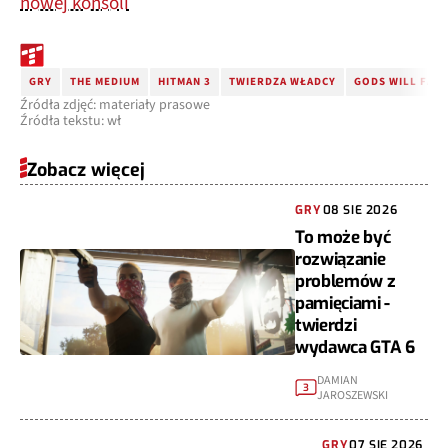
nowej konsoli
GRY
THE MEDIUM
HITMAN 3
TWIERDZA WŁADCY
GODS WILL FALL
Źródła zdjęć: materiały prasowe
Źródła tekstu: wł
Zobacz więcej
GRY
08 SIE 2026
To może być
rozwiązanie
problemów z
pamięciami -
twierdzi
wydawca GTA 6
DAMIAN
3
JAROSZEWSKI
GRY
07 SIE 2026