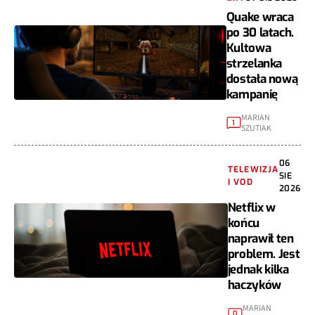
Quake wraca
po 30 latach.
Kultowa
strzelanka
dostała nową
kampanię
MARIAN
1
SZUTIAK
06
TELEWIZJA
SIE
I VOD
2026
Netflix w
końcu
naprawił ten
problem. Jest
jednak kilka
haczyków
MARIAN
0