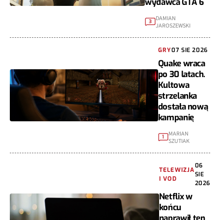
wydawca GTA 6
DAMIAN
3
JAROSZEWSKI
GRY
07 SIE 2026
Quake wraca
po 30 latach.
Kultowa
strzelanka
dostała nową
kampanię
MARIAN
1
SZUTIAK
06
TELEWIZJA
SIE
I VOD
2026
Netflix w
końcu
naprawił ten