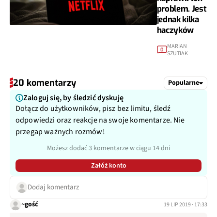
problem. Jest
jednak kilka
haczyków
MARIAN
0
SZUTIAK
20 komentarzy
Popularne
Zaloguj się, by śledzić dyskuję
Dołącz do użytkowników, pisz bez limitu, śledź
odpowiedzi oraz reakcje na swoje komentarze. Nie
przegap ważnych rozmów!
Możesz dodać 3 komentarze w ciągu 14 dni
Załóż konto
Dodaj komentarz
~gość
19 LIP 2019 · 17:33