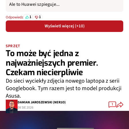
Ale to Huawei szpieguje...
1
1
Odpowiedz
Wyświetl więcej (+10)
SPRZĘT
To może być jedna z
najważniejszych premier.
Czekam niecierpliwie
Do sieci wyciekły zdjęcia nowego laptopa z serii
Googlebook. Tym razem jest to model produkcji
Asusa.
DAMIAN JAROSZEWSKI (NER1O)
1
08 SIE 2026