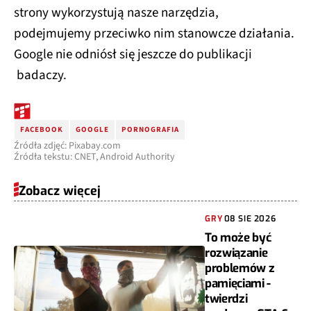
strony wykorzystują nasze narzędzia,
podejmujemy przeciwko nim stanowcze działania.
Google nie odniósł się jeszcze do publikacji
badaczy.
FACEBOOK
GOOGLE
PORNOGRAFIA
Źródła zdjęć: Pixabay.com
Źródła tekstu: CNET, Android Authority
Zobacz więcej
GRY
08 SIE 2026
To może być
rozwiązanie
problemów z
pamięciami -
twierdzi