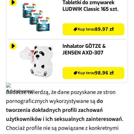
Tabletki do zmywarek
LUDWIK Classic 165 szt.
89.97 zł
Kup teraz
Inhalator GÖTZE &
JENSEN AXD-307
98.96 zł
Kup teraz
Badacze twierdzą, że dane pozyskane ze stron
pornograficznych wykorzystywane są
do
tworzenia dokładnych profili zachowań
użytkowników i ich seksualnych zainteresowań
.
Chociaż profile nie są powiązane z konkretnymi