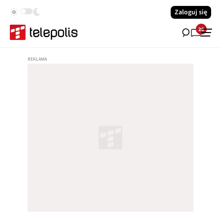
Zaloguj się
28