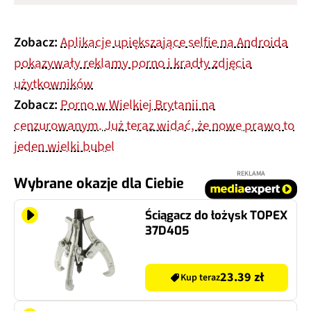
Zobacz:
Aplikacje upiększające selfie na Androida
pokazywały reklamy porno i kradły zdjęcia
użytkowników
Zobacz:
Porno w Wielkiej Brytanii na
cenzurowanym. Już teraz widać, że nowe prawo to
jeden wielki bubel
REKLAMA
Wybrane okazje dla Ciebie
Ściągacz do łożysk TOPEX
37D405
23.39 zł
Kup teraz