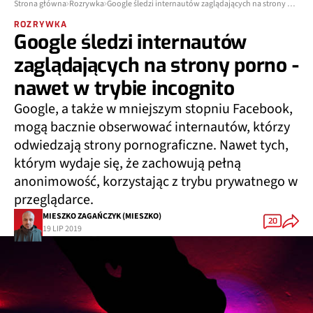
Strona główna
Rozrywka
Google śledzi internautów zaglądających na strony porno - nawet w trybie incognito
ROZRYWKA
Google śledzi internautów
zaglądających na strony porno -
nawet w trybie incognito
Google, a także w mniejszym stopniu Facebook,
mogą bacznie obserwować internautów, którzy
odwiedzają strony pornograficzne. Nawet tych,
którym wydaje się, że zachowują pełną
anonimowość, korzystając z trybu prywatnego w
przeglądarce.
MIESZKO ZAGAŃCZYK (MIESZKO)
20
19 LIP 2019