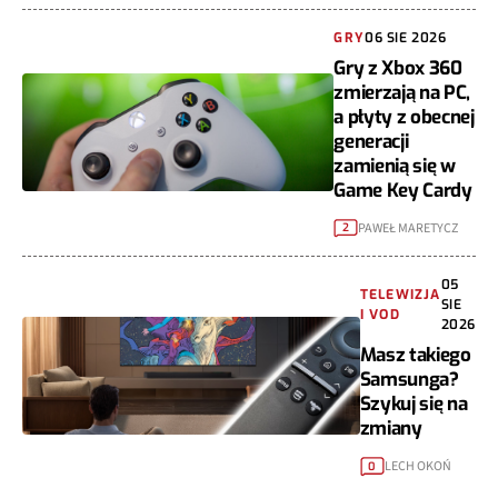
GRY
06 SIE 2026
Gry z Xbox 360
zmierzają na PC,
a płyty z obecnej
generacji
zamienią się w
Game Key Cardy
PAWEŁ MARETYCZ
2
05
TELEWIZJA
SIE
I VOD
2026
Masz takiego
Samsunga?
Szykuj się na
zmiany
LECH OKOŃ
0