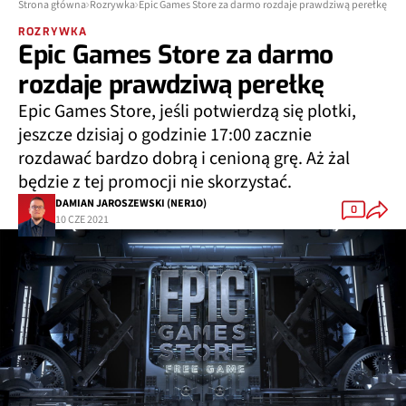
Strona główna
Rozrywka
Epic Games Store za darmo rozdaje prawdziwą perełkę
ROZRYWKA
Epic Games Store za darmo
rozdaje prawdziwą perełkę
Epic Games Store, jeśli potwierdzą się plotki,
jeszcze dzisiaj o godzinie 17:00 zacznie
rozdawać bardzo dobrą i cenioną grę. Aż żal
będzie z tej promocji nie skorzystać.
DAMIAN JAROSZEWSKI (NER1O)
0
10 CZE 2021