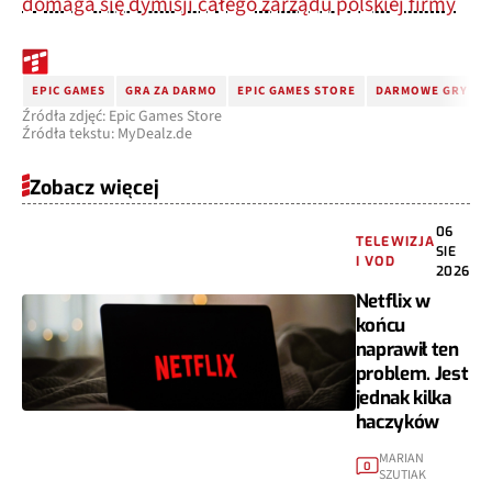
domaga się dymisji całego zarządu polskiej firmy
EPIC GAMES
GRA ZA DARMO
EPIC GAMES STORE
DARMOWE GRY
Źródła zdjęć: Epic Games Store
Źródła tekstu: MyDealz.de
Zobacz więcej
06
TELEWIZJA
SIE
I VOD
2026
Netflix w
końcu
naprawił ten
problem. Jest
jednak kilka
haczyków
MARIAN
0
SZUTIAK