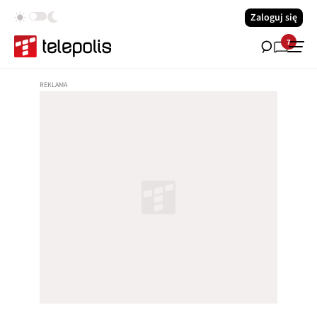
Zaloguj się
7