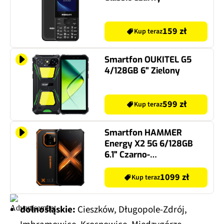
159 zł
Kup teraz
Smartfon OUKITEL G5
4/128GB 6" Zielony
599 zł
Kup teraz
Smartfon HAMMER
Energy X2 5G 6/128GB
6.1" Czarno-
pomarańczowy
1099 zł
Kup teraz
dolnośląskie:
Cieszków, Długopole-Zdrój,