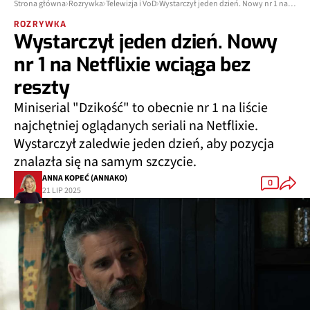
Strona główna
Rozrywka
Telewizja i VoD
Wystarczył jeden dzień. Nowy nr 1 na Netflixie wciąga bez reszty
ROZRYWKA
Wystarczył jeden dzień. Nowy
nr 1 na Netflixie wciąga bez
reszty
Miniserial "Dzikość" to obecnie nr 1 na liście
najchętniej oglądanych seriali na Netflixie.
Wystarczył zaledwie jeden dzień, aby pozycja
znalazła się na samym szczycie.
ANNA KOPEĆ (ANNAKO)
0
21 LIP 2025