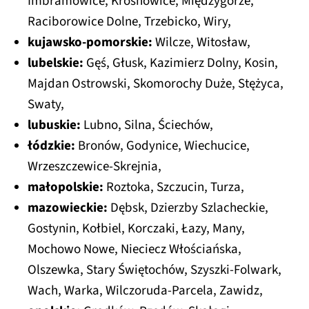
Imbramowice, Krosnowice, Międzygórze,
Raciborowice Dolne, Trzebicko, Wiry,
kujawsko-pomorskie:
Wilcze, Witosław,
lubelskie:
Gęś, Głusk, Kazimierz Dolny, Kosin,
Majdan Ostrowski, Skomorochy Duże, Stężyca,
Swaty,
lubuskie:
Lubno, Silna, Ściechów,
łódzkie:
Bronów, Godynice, Wiechucice,
Wrzeszczewice-Skrejnia,
małopolskie:
Roztoka, Szczucin, Turza,
mazowieckie:
Dębsk, Dzierzby Szlacheckie,
Gostynin, Kołbiel, Korczaki, Łazy, Many,
Mochowo Nowe, Nieciecz Włościańska,
Olszewka, Stary Świętochów, Szyszki-Folwark,
Wach, Warka, Wilczoruda-Parcela, Zawidz,