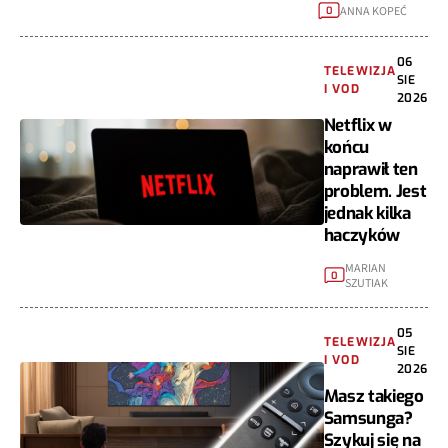
ANNA KOPEĆ
0
06
TELEWIZJA
SIE
I VOD
2026
Netflix w
końcu
naprawił ten
problem. Jest
jednak kilka
haczyków
MARIAN
0
SZUTIAK
05
TELEWIZJA
SIE
I VOD
2026
Masz takiego
Samsunga?
Szykuj się na