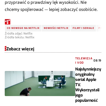
przyprawić o prawdziwy lęk wysokości. Nie
chcemy spojlerować — lepiej zobaczyć osobiście.
CO NOWEGO NA NETFLIX
NOWOŚCI NETFLIX
FILMY I SERIALE
PREM
Źródła zdjęć: Netflix
Źródła tekstu: Netflix
Zobacz więcej
TELEWIZJA
08:19
I VOD
Najsłynniejszy
oryginalny
serial Apple
TV.
Wykorzystali
jego
popularność