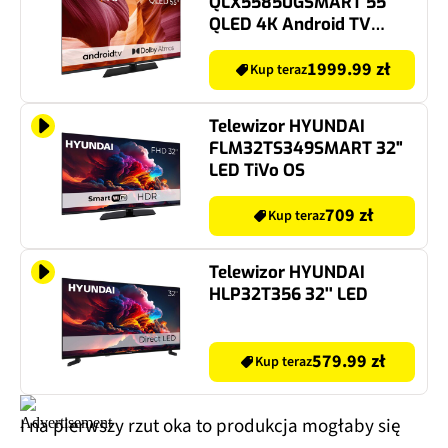
QLX55850GSMART 55"
QLED 4K Android TV
Dolby Atmos Dolby
Vision HDMI 2.1
1999.99 zł
Kup teraz
Telewizor HYUNDAI
FLM32TS349SMART 32"
LED TiVo OS
709 zł
Kup teraz
Telewizor HYUNDAI
HLP32T356 32'' LED
579.99 zł
Kup teraz
I na pierwszy rzut oka to produkcja mogłaby się