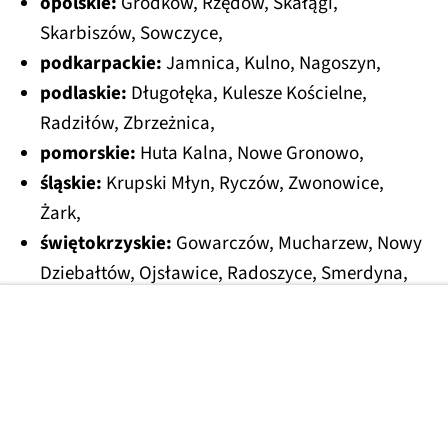
opolskie:
Grodków, Rzędów, Skałągi,
Skarbiszów, Sowczyce,
podkarpackie:
Jamnica, Kulno, Nagoszyn,
podlaskie:
Długołęka, Kulesze Kościelne,
Radziłów, Zbrzeżnica,
pomorskie:
Huta Kalna, Nowe Gronowo,
śląskie:
Krupski Młyn, Ryczów, Zwonowice,
Żark,
świętokrzyskie:
Gowarczów, Mucharzew, Nowy
Dziebałtów, Ojsławice, Radoszyce, Smerdyna,
Szaniec, Szewce, Wysoki Małe, Żerniki Górne,
warmińsko-mazurskie:
Ględy, Liwa, Rakowo
Piskie, Szwarcenowo,
wielkopolskie:
Chrząstowo, Jelenie, Kowale
Księże, Krzywiń, Rawicz, Wielowieś,