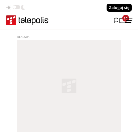
Zaloguj się
16