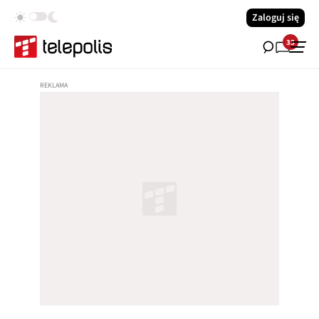
Zaloguj się
33