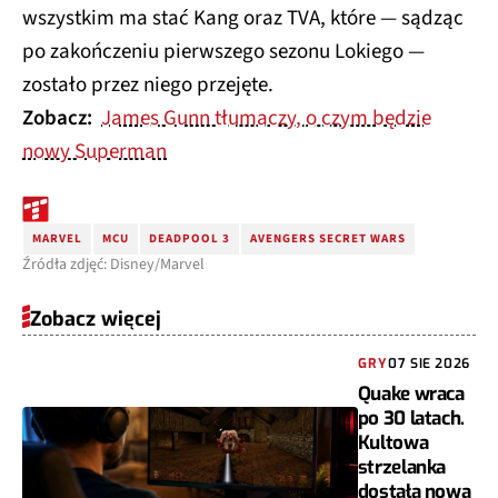
wszystkim ma stać Kang oraz TVA, które — sądząc
po zakończeniu pierwszego sezonu Lokiego —
zostało przez niego przejęte.
Zobacz:
James Gunn tłumaczy, o czym będzie
nowy Superman
MARVEL
MCU
DEADPOOL 3
AVENGERS SECRET WARS
Źródła zdjęć: Disney/Marvel
Zobacz więcej
GRY
07 SIE 2026
Quake wraca
po 30 latach.
Kultowa
strzelanka
dostała nową