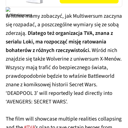
W filmie mamy zobaczyć, jak Multiwersum zaczyna
się rozpadać, a poszczególne wymiary się ze sobą
zderzają.
Dlatego też organizacja TVA, znana z
serialu Loki, ma rozpocząć misję ratowania
bohaterów z różnych rzeczywistości.
Wśród nich
znajdzie się także Wolverine z uniwersum X-Menów.
Wszyscy mają trafić do bezpiecznego świata,
prawdopodobnie będzie to właśnie Battleworld
znane z komiksowej historii Secret Wars.
‘DEADPOOL 3’ will reportedly lead directly into
‘AVENGERS: SECRET WARS’.
The film will showcase multiple realities collapsing
and the
#TVA
’s plan to save certain heroes from