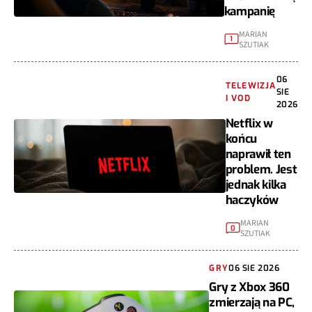
kampanię
MARIAN
1
SZUTIAK
06
TELEWIZJA
SIE
I VOD
2026
Netflix w
końcu
naprawił ten
problem. Jest
jednak kilka
haczyków
MARIAN
0
SZUTIAK
GRY
06 SIE 2026
Gry z Xbox 360
zmierzają na PC,