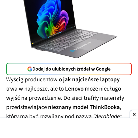
Dodaj do ulubionych źródeł w Google
Wyścig producentów o
jak najcieńsze laptopy
trwa w najlepsze, ale to
Lenovo
może niedługo
wyjść na prowadzenie. Do sieci trafiły materiały
przedstawiające
nieznany model ThinkBooka
,
który ma być rozwijany pod nazwą
"Aeroblade"
.
Jego obudowa wygląda
wręcz absurdalnie
smukło.