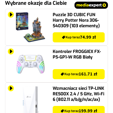
Wybrane okazje dla Ciebie
Puzzle 3D CUBIC FUN
Harry Potter Nora 306-
540309 (103 elementy)
74.99 zł
Kup teraz
Kontroler FROGGIEX FX-
P5-GP1-W RGB Biały
161.71 zł
Kup teraz
Wzmacniacz sieci TP-LINK
RE500X 2.4 / 5 GHz, Wi-Fi
6 (802.11 a/b/g/n/ac/ax)
199.99 zł
Kup teraz