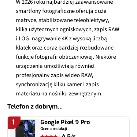
W 2026 roku najbardziej zaawansowane
smartfony fotograficzne oferują duże
matryce, stabilizowane teleobiektywy,
kilka użytecznych ogniskowych, zapis RAW
i LOG, nagrywanie 4K z wysoką liczbą
klatek oraz coraz bardziej rozbudowane
funkcje fotografii obliczeniowej. Niektóre
urządzenia umożliwiają również
profesjonalny zapis wideo RAW,
synchronizację kilku kamer i zapis
materiału na nośniku zewnętrznym.
Telefon z dobrym
aparatem – ranking
1
Google Pixel 9 Pro
telefonów z najlepszym
Ocena redakcji
aparatem TOP5 [{DATE}]
4.5
/