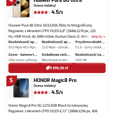
4
Huawei Pura 80 Ultra
przewodowym i bezprzewodowym, obudowa z tytanu i
Ocena redakcji
Gorilla Glass Victus 2, IP68.
4.5
/
5
Huawei Pura 80 Ultra 16/512GB Złoty to fotograficzny
flagowiec z ekranem LTPO OLED 6,8" (2848x1276 px, 120
Hz, HDR Vivid, do 3000 nitów, Kunlun Glass 2). Kirin 9020
więcej
(8-rdzeniowy 7 nm), 16 GB RAM + 512 GB ROM zapewniają
Rozdzielczość aparatu - tył
Rozdzielczość aparatu - przód
Przysłona obiektywu
50.0 Mpix 40.0 Mpix - ultraszerokokątny 50.0 Mpix - teleobiektyw 12.5 Mpix - teleobiektyw
13.0 Mpix - szerokokątny
f/1.6 - tylny obiektyw f/2.2 - tylny obiektyw ultraszerokokątny f/2.4 - tylny teleobiektyw f/2.0 - przedni obiektyw f/3.6 - tylny teleobiektyw
płynność EMUI 15 (HarmonyOS 5.1). Aparaty: 50 MP 1"
HDR OIS + 50 MP tele peryskop 3,7x OIS + 12,5 MP tele 9,4x
Zoom - kamera tylna
Dodatkowe cechy aparatu
Rozdzielczość nagrywania wideo
+ 40 MP UW + selfie 13 MP; 4K@60fps, zoom 100x. Bateria
100x zoom cyfrowy
Wbudowana lampa błyskowa, Optyczna stabilizacja obrazu
UHD 4K
5170 mAh (100 W przewodowe, 80 W bezprzewodowe,
5 999,00 zł
zwrotne 20 W), IP68/IP69, Wi‑Fi 7, NFC, IR.
5
HONOR Magic8 Pro
Ocena redakcji
4.5
/
5
Honor Magic8 Pro 5G 12/512GB Black to luksusowy
flagowiec z ekranem LTPO OLED 6,71" (2808x1256 px, 458