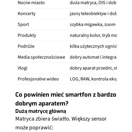
Nocne miasto
duża matryca, OIS i dobry HDR
Koncerty
jasny teleobiektyw i dobre mik
Sport
szybka migawka, zoom i śledze
Produkty
naturalny kolor, tryb makro i 
Podróże
kilka użytecznych ogniskowych
Media społecznościowe
dobry automat i integracja z ap
Vlogi
dobry aparat przedni, stabilizac
Profesjonalne wideo
LOG, RAW, kontrola ekspozycji 
Co powinien mieć smartfon z bardzo
dobrym aparatem?
Dużą matrycę główną
Matryca zbiera światło. Większy sensor
może poprawić: