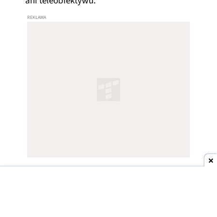
ani teleobiektywu.
Pixel binning – dlaczego aparat 200
MP zapisuje mniejsze zdjęcia?
Pixel binning łączy informacje z kilku