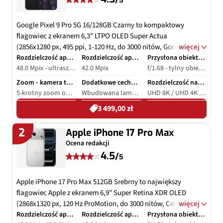
5
Google Pixel 9 Pro 5G 16/128GB Czarny to kompaktowy
flagowiec z ekranem 6,3" LTPO OLED Super Actua
(2856x1280 px, 495 ppi, 1-120 Hz, do 3000 nitów, Gorilla
więcej
Glass Victus 2). Procesor Google Tensor G4 z 16 GB RAM
Rozdzielczość aparatu - tył
Rozdzielczość aparatu - przód
Przysłona obiektywu
48.0 Mpix - ultraszerokokątny 50.0 Mpix - szerokokątny 48.0 Mpix - teleobiektyw
42.0 Mpix
f/1.68 - tylny obiektyw szerokokątny f/1.7 - tylny obiektyw ultraszerokokątny f/2.8 - tylny teleobiektyw f/2.2 - przedni obiektyw ultraszerokokątny
LPDDR5X i 128 GB UFS 3.1 zapewnia płynność Androida 15
z 7 latami aktualizacji i AI Gemini (Pixel Studio, Add Me).
Zoom - kamera tylna
Dodatkowe cechy aparatu
Rozdzielczość nagrywania wideo
Aparaty: potrójny 50 MP główny + 48 MP tele 5x + 48 MP
5‑krotny zoom optyczny / 30‑krotny zoom cyfrowego
Wbudowana lampa błyskowa, Cyfrowa stabilizacja obrazu, Optyczna stabilizacja obrazu
UHD 8K / UHD 4K (do 60 kl./s) / FullHD 1080p (do 60 kl./s)
UW + selfie 42 MP – Video Boost, 8K Super Res Zoom, Night
3 499,00 zł
Sight Video. Bateria 4700 mAh (do 100 godz. w trybie
ekstremalnym), ładowanie 37 W przewodowe, 23 W
2
Apple iPhone 17 Pro Max
bezprzewodowe, IP68. Komunikacja: 5G, Wi-Fi 7,
Ocena redakcji
Bluetooth 5.4, NFC.
4.5
/
5
Apple iPhone 17 Pro Max 512GB Srebrny to największy
flagowiec Apple z ekranem 6,9" Super Retina XDR OLED
(2868x1320 px, 120 Hz ProMotion, do 3000 nitów, Ceramic
więcej
Shield 2). Czip A19 Pro (6‑rdzeniowy CPU, Neural Engine) z
Rozdzielczość aparatu - tył
Rozdzielczość aparatu - przód
Przysłona obiektywu