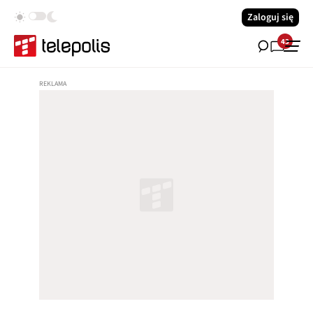
Zaloguj się
43