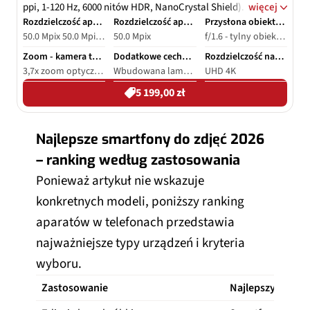
ppi, 1-120 Hz, 6000 nitów HDR, NanoCrystal Shield).
więcej
Snapdragon 8 Elite Gen 5 (3 nm, do 4,6 GHz) + 12 GB RAM +
Rozdzielczość aparatu - tył
Rozdzielczość aparatu - przód
Przysłona obiektywu
50.0 Mpix 50.0 Mpix - ultraszerokokątny 200.0 Mpix - teleobiektyw
50.0 Mpix
f/1.6 - tylny obiektyw f/2.0 - tylny obiektyw ultraszerokokątny f/2.6 - tylny teleobiektyw f/2.0 - przedni obiektyw
512 GB UFS 4.1 zapewniają AnTuTu >3,6 mln i MagicOS 10
(Android 16). Aparaty: 200 MP Ultra Night tele OIS + 50 MP
Zoom - kamera tylna
Dodatkowe cechy aparatu
Rozdzielczość nagrywania wideo
UW + 50 MP główny OIS + TOF, selfie 50 MP; 4K 120fps HDR,
3,7x zoom optyczny 100x zoom cyfrowy
Wbudowana lampa błyskowa, Cyfrowa stabilizacja obrazu, Optyczna stabilizacja obrazu
UHD 4K
zoom 3,7x. Bateria 6270 mAh (Europa) z 100 W
5 199,00 zł
przewodowym (pełne w 30 min), 80 W bezprzewodowym,
IP68/69, Wi-Fi 7, BT 6.0, NFC, IR.
Najlepsze smartfony do zdjęć 2026
– ranking według zastosowania
Ponieważ artykuł nie wskazuje
konkretnych modeli, poniższy ranking
aparatów w telefonach przedstawia
najważniejsze typy urządzeń i kryteria
wyboru.
Zastosowanie
Najlepszy rodzaj