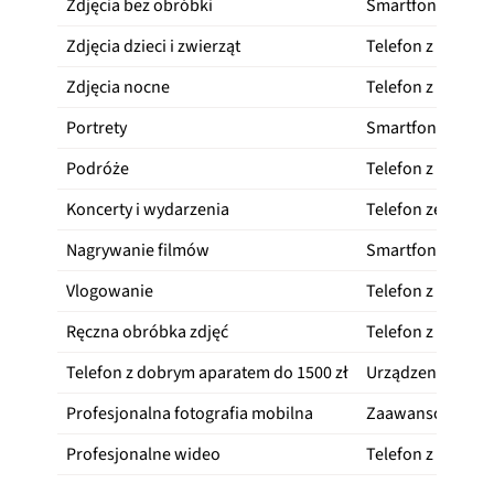
Zdjęcia bez obróbki
Smartfon z dop
Zdjęcia dzieci i zwierząt
Telefon z krótk
Zdjęcia nocne
Telefon z dużą ma
Portrety
Smartfon z dobr
Podróże
Telefon z kilkom
Koncerty i wydarzenia
Telefon ze stab
Nagrywanie filmów
Smartfon z dobr
Vlogowanie
Telefon z dobry
Ręczna obróbka zdjęć
Telefon z RAW
Telefon z dobrym aparatem do 1500 zł
Urządzenie z je
Profesjonalna fotografia mobilna
Zaawansowany te
Profesjonalne wideo
Telefon z LOG lu