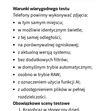
Warunki wiarygodnego testu
Telefony powinny wykonywać zdjęcia:
w tym samym miejscu;
w możliwie identycznym świetle;
z tej samej odległości;
na porównywalnej ogniskowej;
z aktualną wersją systemu;
bez dodatkowych filtrów;
w domyślnym trybie automatycznym;
osobno w trybie RAW;
z oznaczeniem użycia funkcji AI;
z udostępnieniem plików w pełnej
rozdzielczości.
Obowiązkowe sceny testowe
Krajobraz w słoneczny dzień.