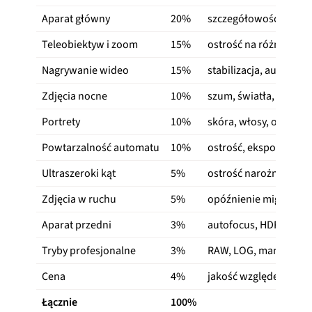
Aparat główny
20%
szczegółowość, kolory
Teleobiektyw i zoom
15%
ostrość na różnych po
Nagrywanie wideo
15%
stabilizacja, autofocu
Zdjęcia nocne
10%
szum, światła, cienie 
Portrety
10%
skóra, włosy, oczy, kr
Powtarzalność automatu
10%
ostrość, ekspozycja i 
Ultraszeroki kąt
5%
ostrość narożników, ko
Zdjęcia w ruchu
5%
opóźnienie migawki, ś
Aparat przedni
3%
autofocus, HDR, skóra
Tryby profesjonalne
3%
RAW, LOG, manual i k
Cena
4%
jakość względem aktu
Łącznie
100%