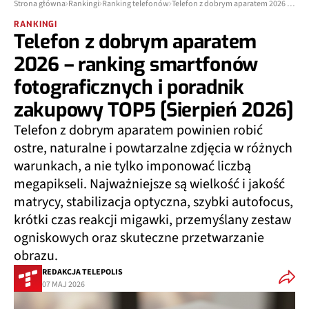
Strona główna
Rankingi
Ranking telefonów
Telefon z dobrym aparatem 2026 – ranking smartfonów fotograficznych i poradnik zakupowy TOP5 [Sierpień 2026]
RANKINGI
Telefon z dobrym aparatem
2026 – ranking smartfonów
fotograficznych i poradnik
zakupowy TOP5 [Sierpień 2026]
Telefon z dobrym aparatem powinien robić
ostre, naturalne i powtarzalne zdjęcia w różnych
warunkach, a nie tylko imponować liczbą
megapikseli.
Najważniejsze są wielkość i jakość
matrycy, stabilizacja optyczna, szybki autofocus,
krótki czas reakcji migawki, przemyślany zestaw
ogniskowych oraz skuteczne przetwarzanie
obrazu.
REDAKCJA TELEPOLIS
07 MAJ 2026