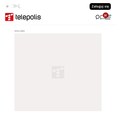
Zaloguj się
30