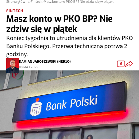
Strona główna
Fintech
Masz konto w PKO BP? Nie zdziw się w piątek
FINTECH
Masz konto w PKO BP? Nie
zdziw się w piątek
Koniec tygodnia to utrudnienia dla klientów PKO
Banku Polskiego. Przerwa techniczna potrwa 2
godziny.
DAMIAN JAROSZEWSKI (NER1O)
6
08 MAJ 2025