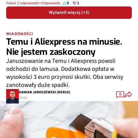
6
1
Pokaż 2 odpowiedzi
Odpowiedz
Wyświetl więcej (+3)
WIADOMOŚCI
Temu i Aliexpress na minusie.
Nie jestem zaskoczony
Januszowanie na Temu i Aliexpress powoli
odchodzi do lamusa. Dodatkowa opłata w
wysokości 3 euro przynosi skutki. Oba serwisy
zanotowały duże spadki.
DAMIAN JAROSZEWSKI (NER1O)
0
13:01