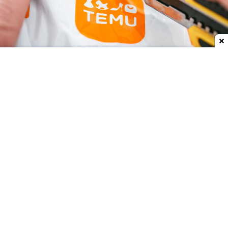
Dodaj do ulubionych źródeł w Google
Od 1 lipca 2026 roku na terenie Unii Europejskiej
obowiązuje nowa opłata w wysokości 3 euro od
zakupów między innymi na chińskich platformach.
Podatek już odnosi skutek. Temu i Aliexpress są na
dużym minusie.