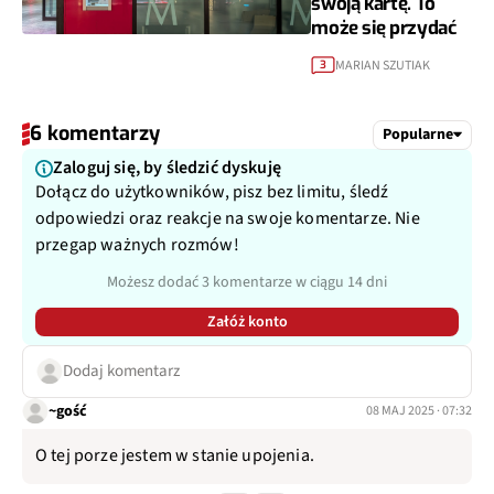
swoją kartę. To
może się przydać
MARIAN SZUTIAK
3
6 komentarzy
Popularne
Zaloguj się, by śledzić dyskuję
Dołącz do użytkowników, pisz bez limitu, śledź
odpowiedzi oraz reakcje na swoje komentarze. Nie
przegap ważnych rozmów!
Możesz dodać 3 komentarze w ciągu 14 dni
Załóż konto
Dodaj komentarz
~gość
08 MAJ 2025 · 07:32
O tej porze jestem w stanie upojenia.