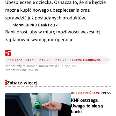
Ubezpieczenie dziecka. Oznacza to, że nie będzie
można kupić nowego ubezpieczenia oraz
sprawdzić już posiadanych produktów.
informuje PKO Bank Polski.
Bank prosi, aby w miarę możliwości wcześniej
zaplanować wymagane operacje.
PKO BANK POLSKI
PKO BP
PKO BP PRZERWA TECHNICZNA
PKO B
Źródła zdjęć: Damian Jaroszewski / Telepolis.pl
Źródła tekstu: PKO BP
Zobacz więcej
BEZPIECZEŃSTWO
09:55
KNF ostrzega.
Uwaga, to nie są
banki