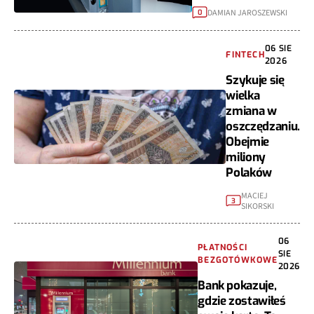
DAMIAN JAROSZEWSKI
0
06 SIE
FINTECH
2026
Szykuje się
wielka
zmiana w
oszczędzaniu.
Obejmie
miliony
Polaków
MACIEJ
3
SIKORSKI
06
PŁATNOŚCI
SIE
BEZGOTÓWKOWE
2026
Bank pokazuje,
gdzie zostawiłeś