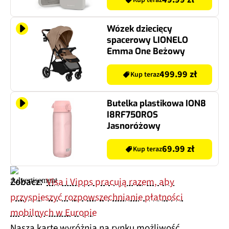
Wózek dziecięcy
spacerowy LIONELO
Emma One Beżowy
499.99 zł
Kup teraz
Butelka plastikowa ION8
I8RF750ROS
Jasnoróżowy
69.99 zł
Kup teraz
Zobacz:
Visa i Vipps pracują razem, aby
przyspieszyć rozpowszechnianie płatności
mobilnych w Europie
Naszą kartę wyróżnia na rynku możliwość