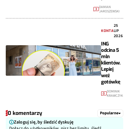
DAMIAN
3
JAROSZEWSKI
25
KONTA
LIP
2026
ING
odcina 5
mln
klientów.
Lepiej
weź
gotówkę
DOMINIK
0
KRAWCZYK
0 komentarzy
Popularne
Zaloguj się, by śledzić dyskuję
Dołącz do użytkowników, pisz bez limitu, śledź