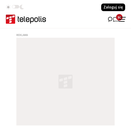
Zaloguj się
36