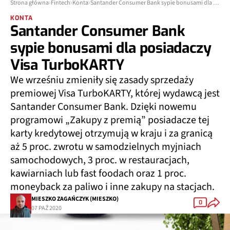
Strona główna
Fintech
Konta
Santander Consumer Bank sypie bonusami dla posiadaczy Visa TurboKARTY
KONTA
Santander Consumer Bank
sypie bonusami dla posiadaczy
Visa TurboKARTY
We wrześniu zmieniły się zasady sprzedaży
premiowej Visa TurboKARTY, której wydawcą jest
Santander Consumer Bank. Dzięki nowemu
programowi „Zakupy z premią” posiadacze tej
karty kredytowej otrzymują w kraju i za granicą
aż 5 proc. zwrotu w samodzielnych myjniach
samochodowych, 3 proc. w restauracjach,
kawiarniach lub fast foodach oraz 1 proc.
moneyback za paliwo i inne zakupy na stacjach.
MIESZKO ZAGAŃCZYK (MIESZKO)
0
07 PAŹ 2020