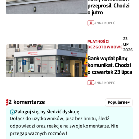
przeprosił. Chodzi
o jutro
ANNA KOPEĆ
0
23
PŁATNOŚCI
LIP
BEZGOTÓWKOWE
2026
Bank wydał pilny
komunikat. Chodzi
o czwartek 23 lipca
ANNA KOPEĆ
0
2 komentarze
Popularne
Zaloguj się, by śledzić dyskuję
Dołącz do użytkowników, pisz bez limitu, śledź
odpowiedzi oraz reakcje na swoje komentarze. Nie
przegap ważnych rozmów!