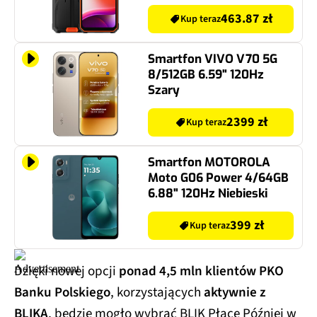
463.87 zł
Kup teraz
Smartfon VIVO V70 5G
8/512GB 6.59" 120Hz
Szary
2399 zł
Kup teraz
Smartfon MOTOROLA
Moto G06 Power 4/64GB
6.88" 120Hz Niebieski
399 zł
Kup teraz
Dzięki nowej opcji
ponad 4,5 mln klientów PKO
Banku Polskiego
, korzystających
aktywnie z
BLIKA
, będzie mogło wybrać BLIK Płacę Później w