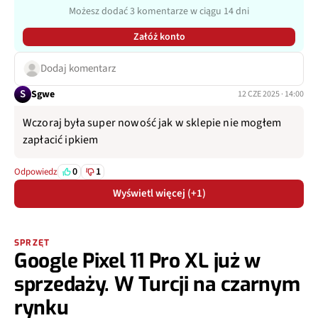
Możesz dodać 3 komentarze w ciągu 14 dni
Załóż konto
Dodaj komentarz
S
Sgwe
12 CZE 2025 · 14:00
Wczoraj była super nowość jak w sklepie nie mogłem
zapłacić ipkiem
0
1
Odpowiedz
Wyświetl więcej (+1)
SPRZĘT
Google Pixel 11 Pro XL już w
sprzedaży. W Turcji na czarnym
rynku