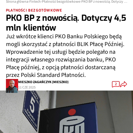
Strona główna
Fintech
Płatności bezgotówkowe
PKO BP z nowością. Dotyczy 4,5 mln klientów
PŁATNOŚCI BEZGOTÓWKOWE
PKO BP z nowością. Dotyczy 4,5
mln klientów
Już wkrótce klienci PKO Banku Polskiego będą
mogli skorzystać z płatności BLIK Płacę Później.
Wprowadzenie tej usługi będzie polegało na
integracji własnego rozwiązania banku, PKO
Płacę później, z opcją płatności dostarczaną
przez Polski Standard Płatności.
MIESZKO ZAGAŃCZYK (MIESZKO)
2
11 CZE 2025