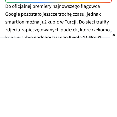
Do oficjalnej premiery najnowszego flagowca
Google pozostało jeszcze trochę czasu, jednak
smartfon można już kupić w Turcji. Do sieci trafiły
zdjęcia zapieczętowanych pudełek, które rzekomo
kryją w sobie
nadchodzącego Pixela 11 Pro XL
.
Smartfony miały trafić w ręce handlarzy z szarej
strefy, którzy wycenili te przedpremierowe rarytasy
na kwotę
1700 USD
(ok. 6300 zł). Prawdopodobnie
finalna cena za smartfon będzie porównywalna lub
niewiele niższa.