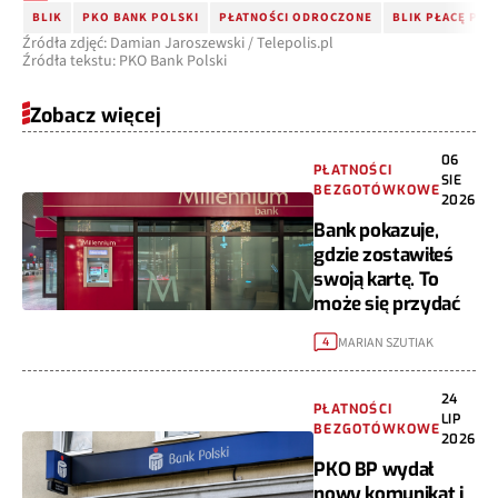
BLIK
PKO BANK POLSKI
PŁATNOŚCI ODROCZONE
BLIK PŁACĘ PÓŹ
Źródła zdjęć: Damian Jaroszewski / Telepolis.pl
Źródła tekstu: PKO Bank Polski
Zobacz więcej
06
PŁATNOŚCI
SIE
BEZGOTÓWKOWE
2026
Bank pokazuje,
gdzie zostawiłeś
swoją kartę. To
może się przydać
MARIAN SZUTIAK
4
24
PŁATNOŚCI
LIP
BEZGOTÓWKOWE
2026
PKO BP wydał
nowy komunikat i