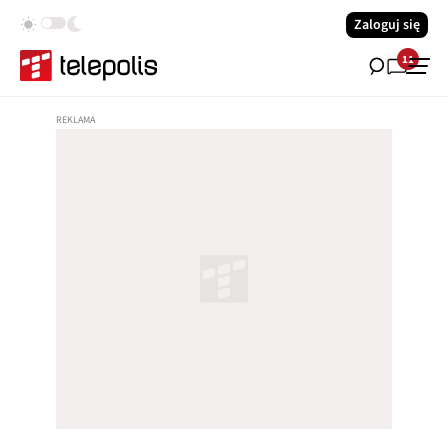
Zaloguj się
11