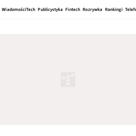
Wiadomości
Tech
Publicystyka
Fintech
Rozrywka
Rankingi
Telef