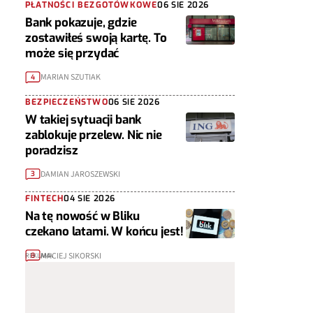
PŁATNOŚCI BEZGOTÓWKOWE
06 SIE 2026
Bank pokazuje, gdzie
zostawiłeś swoją kartę. To
może się przydać
MARIAN SZUTIAK
4
BEZPIECZEŃSTWO
06 SIE 2026
W takiej sytuacji bank
zablokuje przelew. Nic nie
poradzisz
DAMIAN JAROSZEWSKI
3
FINTECH
04 SIE 2026
Na tę nowość w Bliku
czekano latami. W końcu jest!
MACIEJ SIKORSKI
8