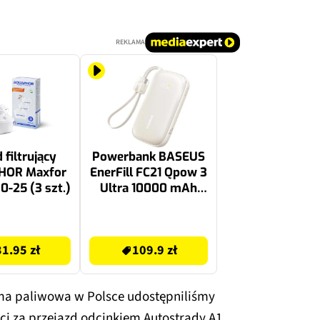
REKLAMA
 filtrujący
Powerbank BASEUS
HOR Maxfor
EnerFill FC21 Qpow 3
0-25 (3 szt.)
Ultra 10000 mAh
22.5W Beżowy
119 zł
31.95 zł
109.9 zł
irma paliwowa w Polsce udostępniliśmy
i za przejazd odcinkiem Autostrady A1,