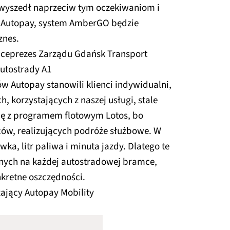
 wyszedł naprzeciw tym oczekiwaniom i
z Autopay, system AmberGO będzie
znes.
iceprezes Zarządu Gdańsk Transport
utostrady A1
w Autopay stanowili klienci indywidualni,
, korzystających z naszej usługi, stale
cę z programem flotowym Lotos, bo
wców, realizujących podróże służbowe. W
wka, litr paliwa i minuta jazdy. Dlatego te
onych na każdej autostradowej bramce,
nkretne oszczędności.
zający Autopay Mobility