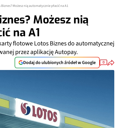
s Biznes? Możesz nią automatycznie płacić na A1
iznes? Możesz nią
ić na A1
karty flotowe Lotos Biznes do automatycznej
anej przez aplikację Autopay.
Dodaj do ulubionych źródeł w Google
0