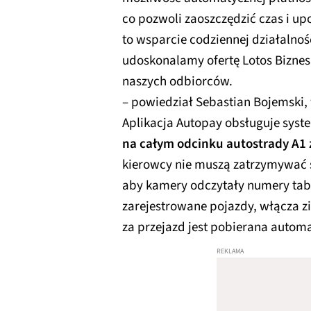
co pozwoli zaoszczędzić czas i up
to wsparcie codziennej działalnoś
udoskonalamy ofertę Lotos Bizne
naszych odbiorców.
– powiedział Sebastian Bojemski,
Aplikacja Autopay obsługuje sys
na całym odcinku autostrady A1 
kierowcy nie muszą zatrzymywać s
aby kamery odczytały numery tabl
zarejestrowane pojazdy, włącza zi
za przejazd jest pobierana automa