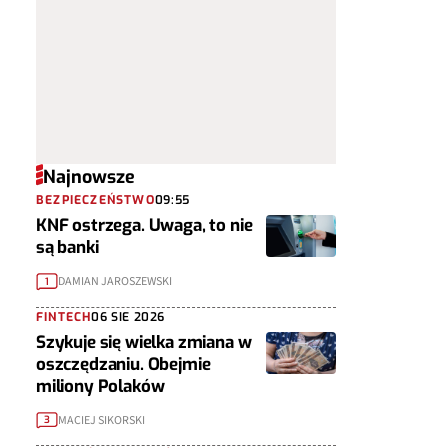
Najnowsze
BEZPIECZEŃSTWO
09:55
KNF ostrzega. Uwaga, to nie
są banki
DAMIAN JAROSZEWSKI
1
FINTECH
06 SIE 2026
Szykuje się wielka zmiana w
oszczędzaniu. Obejmie
miliony Polaków
MACIEJ SIKORSKI
3