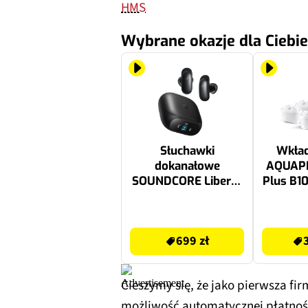
HMS
Wybrane okazje dla Ciebie
Słuchawki
Wkład
dokanałowe
AQUAP
SOUNDCORE Liberty
Plus B10
5 Pro ANC Czarny
699 zł
31.95 zł
699 zł
Cieszymy się, że jako pierwsza f
możliwość automatycznej płatnośc