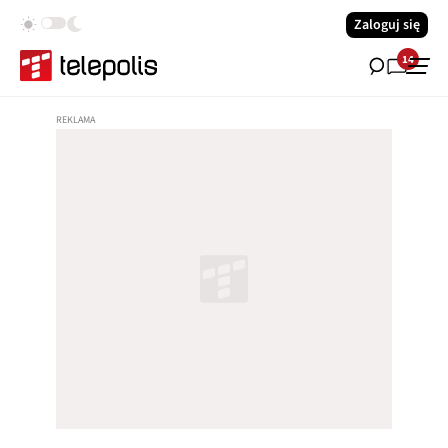
Zaloguj się
14