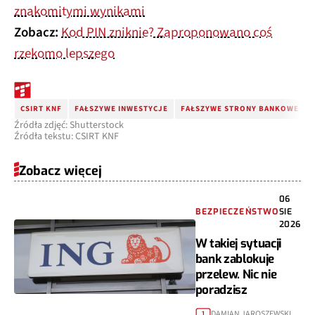
znakomitymi wynikami
Zobacz:
Kod PIN zniknie? Zaproponowano coś
rzekomo lepszego
CSIRT KNF
FAŁSZYWE INWESTYCJE
FAŁSZYWE STRONY BANKOWE
Źródła zdjęć: Shutterstock
Źródła tekstu: CSIRT KNF
Zobacz więcej
06
BEZPIECZEŃSTWO
SIE
2026
W takiej sytuacji
bank zablokuje
przelew. Nic nie
poradzisz
DAMIAN JAROSZEWSKI
1