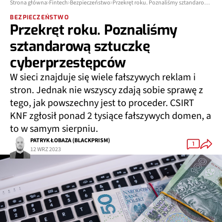
Strona główna
Fintech
Bezpieczeństwo
Przekręt roku. Poznaliśmy sztandarową sztuczkę cyberprzestępców
BEZPIECZEŃSTWO
Przekręt roku. Poznaliśmy
sztandarową sztuczkę
cyberprzestępców
W sieci znajduje się wiele fałszywych reklam i
stron. Jednak nie wszyscy zdają sobie sprawę z
tego, jak powszechny jest to proceder. CSIRT
KNF zgłosił ponad 2 tysiące fałszywych domen, a
to w samym sierpniu.
PATRYK ŁOBAZA (BLACKPRISM)
1
12 WRZ 2023