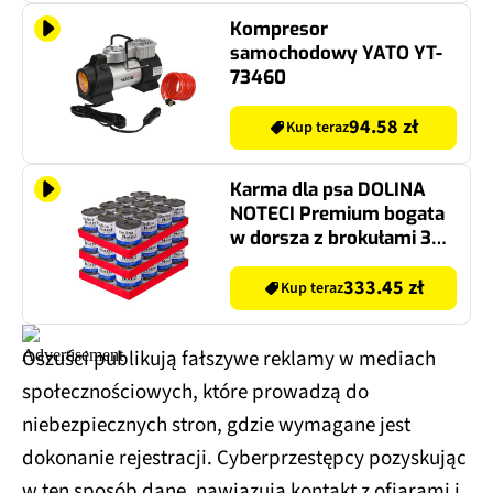
Kompresor
samochodowy YATO YT-
73460
94.58 zł
Kup teraz
Karma dla psa DOLINA
NOTECI Premium bogata
w dorsza z brokułami 36 x
800 g
333.45 zł
Kup teraz
Oszuści publikują fałszywe reklamy w mediach
społecznościowych, które prowadzą do
niebezpiecznych stron, gdzie wymagane jest
dokonanie rejestracji. Cyberprzestępcy pozyskując
w ten sposób dane, nawiązują kontakt z ofiarami i