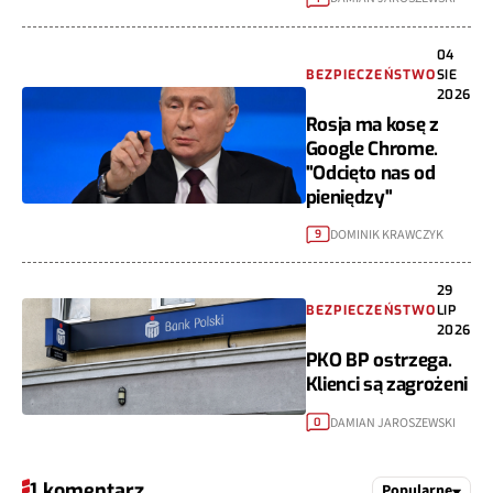
04
BEZPIECZEŃSTWO
SIE
2026
Rosja ma kosę z
Google Chrome.
"Odcięto nas od
pieniędzy"
DOMINIK KRAWCZYK
9
29
BEZPIECZEŃSTWO
LIP
2026
PKO BP ostrzega.
Klienci są zagrożeni
DAMIAN JAROSZEWSKI
0
1 komentarz
Popularne