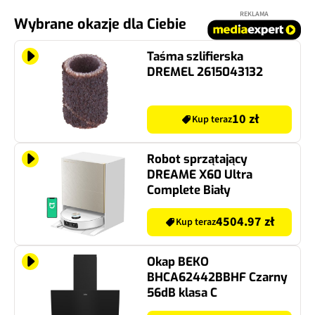
REKLAMA
Wybrane okazje dla Ciebie
Taśma szlifierska
DREMEL 2615043132
10 zł
Kup teraz
Robot sprzątający
DREAME X60 Ultra
Complete Biały
4504.97 zł
Kup teraz
Okap BEKO
BHCA62442BBHF Czarny
56dB klasa C