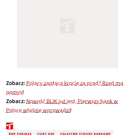
Zobacz:
Polacy zapłacą krocie za prąd? Rząd ma
pomysł
Zobacz:
Nowość BLIK już jest. Pierwszy bank w
Polsce właśnie wprowadził
BNP PARIBAS
CSIRT KNF
FAŁSZYWE STRONY BANKOWE