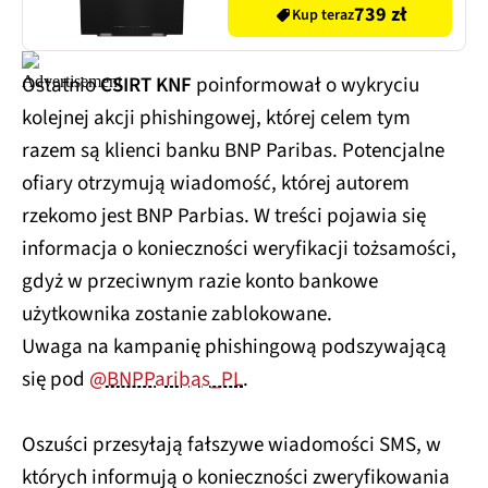
739 zł
Kup teraz
Ostatnio
CSIRT KNF
poinformował o wykryciu
kolejnej akcji phishingowej, której celem tym
razem są klienci banku BNP Paribas. Potencjalne
ofiary otrzymują wiadomość, której autorem
rzekomo jest BNP Parbias. W treści pojawia się
informacja o konieczności weryfikacji tożsamości,
gdyż w przeciwnym razie konto bankowe
użytkownika zostanie zablokowane.
Uwaga na kampanię phishingową podszywającą
się pod
@BNPParibas_PL
.
Oszuści przesyłają fałszywe wiadomości SMS, w
których informują o konieczności zweryfikowania