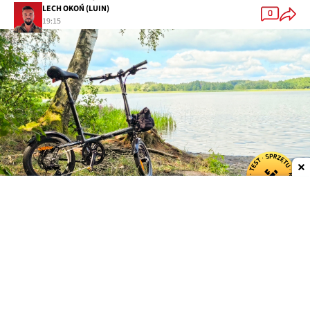
LECH OKOŃ (LUIN)
0
19:15
Dodaj do ulubionych źródeł w Google
Engwe wgryza się w segment Bromptona
Lekkie, łatwe do składania i transportu metrem czy
pociągiem miejskie rowery elektryczne były przez
długi czas domeną brytyjskiego Bromptona i