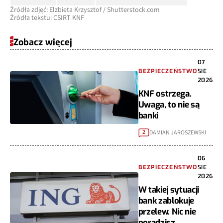
Źródła zdjęć: Elzbieta Krzysztof / Shutterstock.com
Źródła tekstu: CSIRT KNF
Zobacz więcej
07
BEZPIECZEŃSTWO
SIE
2026
KNF ostrzega.
Uwaga, to nie są
banki
DAMIAN JAROSZEWSKI
2
06
BEZPIECZEŃSTWO
SIE
2026
W takiej sytuacji
bank zablokuje
przelew. Nic nie
poradzisz