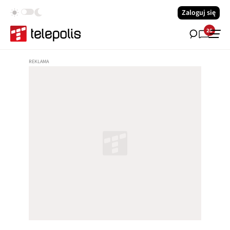
Zaloguj się
28