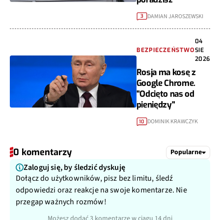
DAMIAN JAROSZEWSKI
3
04
BEZPIECZEŃSTWO
SIE
2026
Rosja ma kosę z
Google Chrome.
"Odcięto nas od
pieniędzy"
DOMINIK KRAWCZYK
10
0 komentarzy
Popularne
Zaloguj się, by śledzić dyskuję
Dołącz do użytkowników, pisz bez limitu, śledź
odpowiedzi oraz reakcje na swoje komentarze. Nie
przegap ważnych rozmów!
Możesz dodać 3 komentarze w ciągu 14 dni