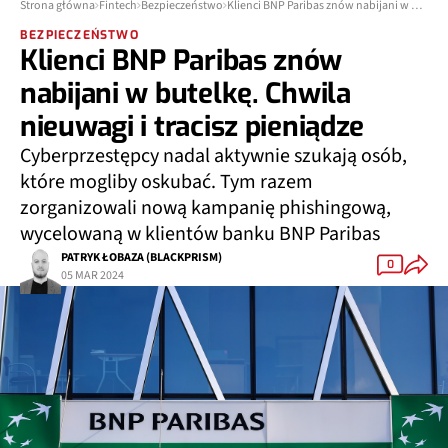
Strona główna
Fintech
Bezpieczeństwo
Klienci BNP Paribas znów nabijani w butelkę. Chwila nieuwagi i tracisz pieniądze
BEZPIECZEŃSTWO
Klienci BNP Paribas znów
nabijani w butelkę. Chwila
nieuwagi i tracisz pieniądze
Cyberprzestępcy nadal aktywnie szukają osób,
które mogliby oskubać. Tym razem
zorganizowali nową kampanię phishingową,
wycelowaną w klientów banku BNP Paribas
PATRYK ŁOBAZA (BLACKPRISM)
0
05 MAR 2024