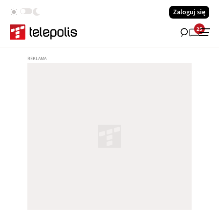
Zaloguj się
25