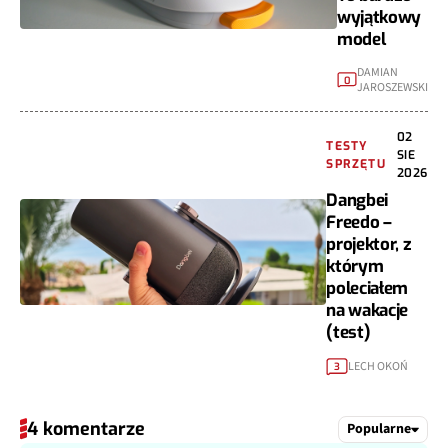
wyjątkowy
model
DAMIAN
0
JAROSZEWSKI
02
TESTY
SIE
SPRZĘTU
2026
Dangbei
Freedo –
projektor, z
którym
poleciałem
na wakacje
(test)
LECH OKOŃ
3
4 komentarze
Popularne