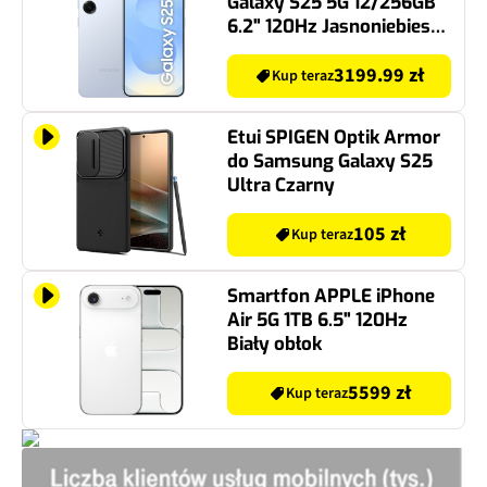
Galaxy S25 5G 12/256GB
6.2" 120Hz Jasnoniebieski
SM-S931 EU
3199.99 zł
Kup teraz
Etui SPIGEN Optik Armor
do Samsung Galaxy S25
Ultra Czarny
105 zł
Kup teraz
Smartfon APPLE iPhone
Air 5G 1TB 6.5" 120Hz
Biały obłok
5599 zł
Kup teraz