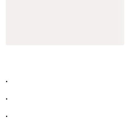
•
•
•