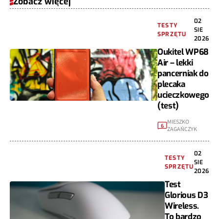
Zobacz więcej
02
TESTY
SIE
SPRZĘTU
2026
Oukitel WP68
Air – lekki
pancerniak do
plecaka
ucieczkowego
(test)
MIESZKO
6
ZAGAŃCZYK
02
TESTY
SIE
SPRZĘTU
2026
Test
Glorious D3
Wireless.
To bardzo