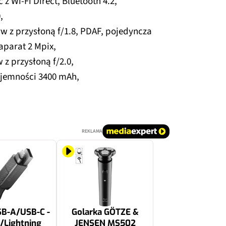
 z Wi-Fi Direct, Bluetooth 4.2,
,
w z przysłoną f/1.8, PDAF, pojedyncza
aparat 2 Mpix,
 z przysłoną f/2.0,
jemności 3400 mAh,
REKLAMA
SB-A/USB-C -
Golarka GÖTZE &
/Lightning
JENSEN MS502