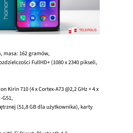
m, masa: 162 gramów,
ozdzielczości FullHD+ (1080 x 2340 pikseli,
n Kirin 710 (4 x Cortex-A73 @2,2 GHz + 4 x
i-G51,
rznej (51,8 GB dla użytkownika), karty