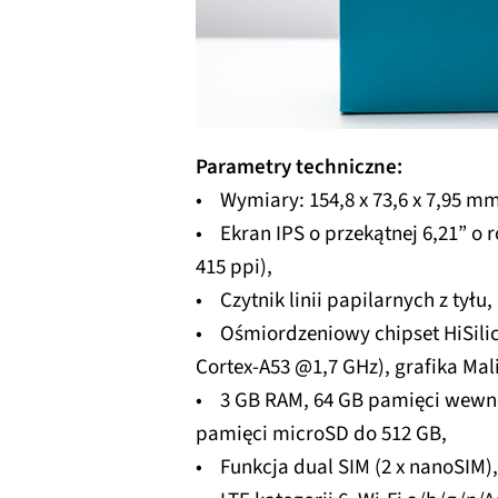
Parametry techniczne:
• Wymiary: 154,8 x 73,6 x 7,95 m
• Ekran IPS o przekątnej 6,21” o r
415 ppi),
• Czytnik linii papilarnych z tyłu,
• Ośmiordzeniowy chipset HiSilico
Cortex-A53 @1,7 GHz), grafika Mal
• 3 GB RAM, 64 GB pamięci wewnęt
pamięci microSD do 512 GB,
• Funkcja dual SIM (2 x nanoSIM),