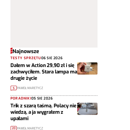
Najnowsze
TESTY SPRZĘTU
06 SIE 2026
Dałem w Action 29,90 zł i się
zachwyciłem. Stara lampa ma
drugie życie
PAWEŁ MARETYCZ
5
PORADNIKI
05 SIE 2026
Trik z szarą taśmą. Polacy nie
wiedzą, a ja wygrałem z
upałami
PAWEŁ MARETYCZ
20