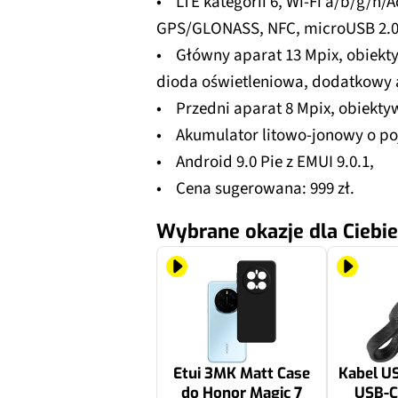
• LTE kategorii 6, Wi-Fi a/b/g/n/Ac
GPS/GLONASS, NFC, microUSB 2.0
• Główny aparat 13 Mpix, obiekty
dioda oświetleniowa, dodatkowy 
• Przedni aparat 8 Mpix, obiektyw
• Akumulator litowo-jonowy o po
• Android 9.0 Pie z EMUI 9.0.1,
• Cena sugerowana: 999 zł.
Wybrane okazje dla Ciebie
Etui 3MK Matt Case
Kabel U
do Honor Magic 7
USB-C