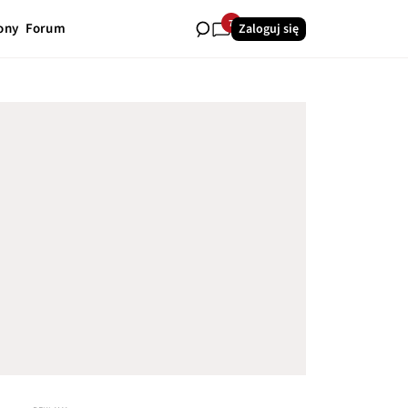
7
ony
Forum
Zaloguj się