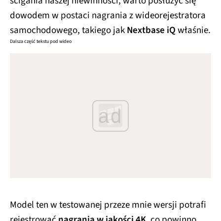
ścigania naszej niewinności, warto posłużyć się
dowodem w postaci nagrania z wideorejestratora
samochodowego, takiego jak
Nextbase iQ
właśnie.
Dalsza część tekstu pod wideo
ad
Model ten w testowanej przeze mnie wersji potrafi
rejestrować
nagrania w jakości 4K
, co powinno