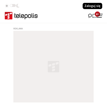
Zaloguj się
43