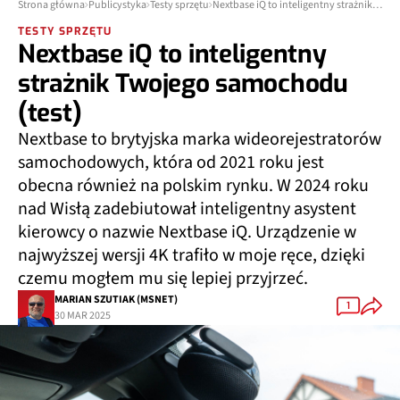
Strona główna
Publicystyka
Testy sprzętu
Nextbase iQ to inteligentny strażnik Twojego samochodu (test)
TESTY SPRZĘTU
Nextbase iQ to inteligentny
strażnik Twojego samochodu
(test)
Nextbase to brytyjska marka wideorejestratorów
samochodowych, która od 2021 roku jest
obecna również na polskim rynku. W 2024 roku
nad Wisłą zadebiutował inteligentny asystent
kierowcy o nazwie Nextbase iQ. Urządzenie w
najwyższej wersji 4K trafiło w moje ręce, dzięki
czemu mogłem mu się lepiej przyjrzeć.
MARIAN SZUTIAK (MSNET)
1
30 MAR 2025