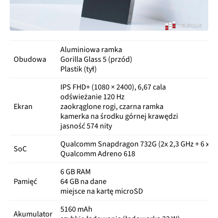
Aluminiowa ramka
Obudowa
Gorilla Glass 5 (przód)
Plastik (tył)
IPS FHD+ (1080 × 2400), 6,67 cala
odświeżanie 120 Hz
Ekran
zaokrąglone rogi, czarna ramka
kamerka na środku górnej krawędzi
jasność 574 nity
Qualcomm Snapdragon 732G (2x 2,3 GHz + 6 x 1,
SoC
Qualcomm Adreno 618
6 GB RAM
Pamięć
64 GB na dane
miejsce na kartę microSD
5160 mAh
Akumulator