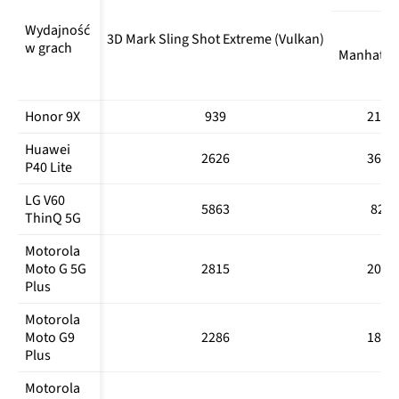
Galaxy A41
350
1198
Wydajność 
Samsung 
3D Mark Sling Shot Extreme (Vulkan)
178925
1673*
5525*
w grach
Galaxy A51
Manhattan
Samsung 
203976
2045*
6478*
Galaxy A70
Honor 9X
939
2115
Samsung 
2539*
6971*
274447
Huawei 
Galaxy A71
548
1756
2626
3686
P40 Lite
Samsung 
244168
2503*
6785*
LG V60 
Galaxy A80
5863
824
ThinQ 5G
Samsung 
177611
257
1036*
Motorola 
Galaxy M21
Moto G 5G 
2815
2074
Plus
Xiaomi Mi 
220316
1921*
6036*
9 SE
Motorola 
Moto G9 
2286
1850
Xiaomi Mi 
251941
2559*
6904*
Plus
9T
Motorola 
Xiaomi 