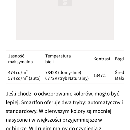
Jasność
Temperatura
Kontrast
Błąd ΔE
maksymalna
bieli
474 cd/m²
7842K (domyślnie)
Średni:
1347:1
574 cd/m² (auto)
6772K (tryb Naturalny)
Maksyma
Jeśli chodzi o odwzorowanie kolorów, mogło być
lepiej. Smartfon oferuje dwa tryby: automatyczny i
standardowy. W pierwszym kolory są mocniej
nasycone i w większości przyjemniejsze w
odbiorze. W drugim mamy do czynienia z