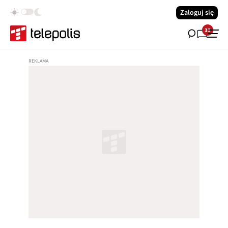
Zaloguj się
33