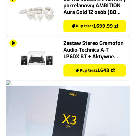
porcelanowy AMBITION
Aura Gold 12 osób (80
elementów)
1699.99 zł
Kup teraz
Zestaw Stereo Gramofon
Audio-Technica A-T
LP60X BT + Aktywne
Kolumny Podstawkowe
Audii-Technica A-T SP3 X
1648 zł
Kup teraz
BIAŁY+CZ