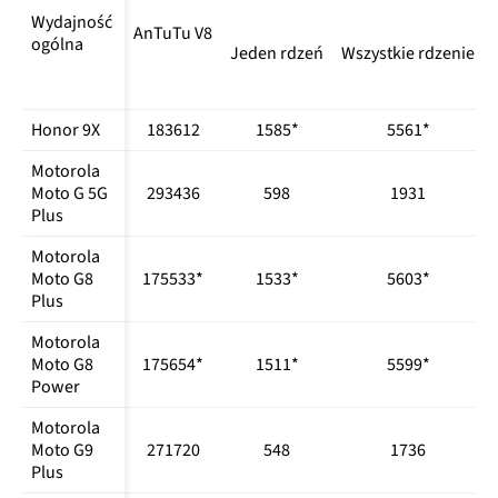
Wydajność 
AnTuTu V8
ogólna
Jeden rdzeń
Wszystkie rdzenie
Honor 9X
183612
1585*
5561*
Motorola 
Moto G 5G 
293436
598
1931
Plus
Motorola 
Moto G8 
175533*
1533*
5603*
Plus
Motorola 
Moto G8 
175654*
1511*
5599*
Power
Motorola 
Moto G9 
271720
548
1736
Plus