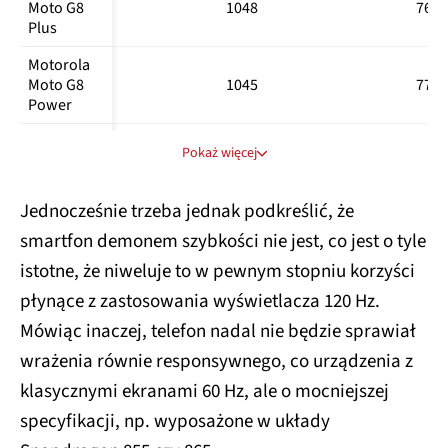
Moto G8 
1048
765
Poco X3 
276312
557
1772
Plus
NFC
Motorola 
Xiaomi 
Moto G8 
1045
778
Redmi 
172350
1532*
5674*
Power
Note 8T
Motorola 
Xiaomi 
1385
550
Pokaż więcej
One Action
Redmi 
274309
568
1802*
Note 9 Pro
Motorola 
Jednocześnie trzeba jednak podkreślić, że
637
961
One Vision
smartfon demonem szybkości nie jest, co jest o tyle
Motorola 
1068
934
istotne, że niweluje to w pewnym stopniu korzyści
One Zoom
płynące z zastosowania wyświetlacza 120 Hz.
Nokia 7.2
1293
839
Mówiąc inaczej, telefon nadal nie będzie sprawiał
OnePlus 
wrażenia równie responsywnego, co urządzenia z
2960
2172
Nord
klasycznymi ekranami 60 Hz, ale o mocniejszej
Oppo A9 
1068
839
specyfikacji, np. wyposażone w układy
(2020)