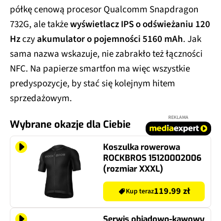
półkę cenową procesor Qualcomm Snapdragon
732G, ale także
wyświetlacz IPS o odświeżaniu 120
Hz
czy
akumulator o pojemności 5160 mAh
. Jak
sama nazwa wskazuje, nie zabrakło też łączności
NFC. Na papierze smartfon ma więc wszystkie
predyspozycje, by stać się kolejnym hitem
sprzedażowym.
REKLAMA
Wybrane okazje dla Ciebie
Koszulka rowerowa
ROCKBROS 15120002006
(rozmiar XXXL)
119.99 zł
Kup teraz
Serwis obiadowo-kawowy