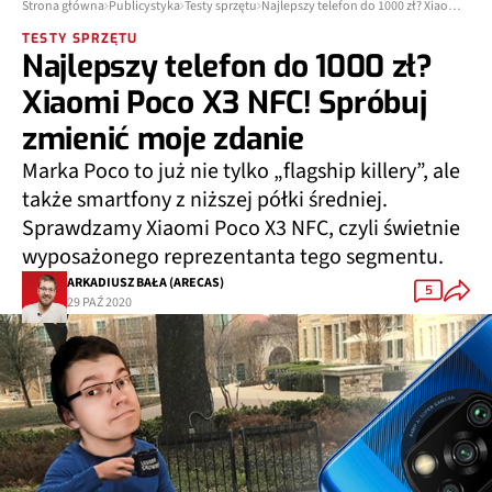
Strona główna
Publicystyka
Testy sprzętu
Najlepszy telefon do 1000 zł? Xiaomi Poco X3 NFC! Spróbuj zmienić moje zdanie
TESTY SPRZĘTU
Najlepszy telefon do 1000 zł?
Xiaomi Poco X3 NFC! Spróbuj
zmienić moje zdanie
Marka Poco to już nie tylko „flagship killery”, ale
także smartfony z niższej półki średniej.
Sprawdzamy Xiaomi Poco X3 NFC, czyli świetnie
wyposażonego reprezentanta tego segmentu.
ARKADIUSZ BAŁA (ARECAS)
5
29 PAŹ 2020