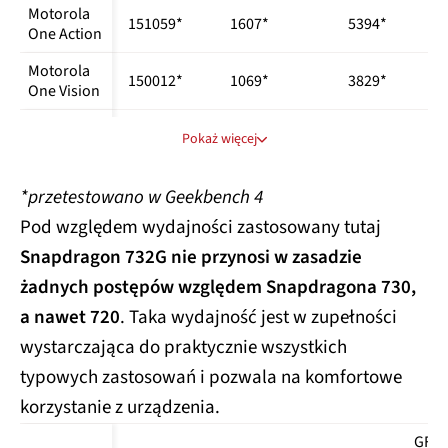
Motorola 
151059*
1607*
5394*
One Action
Motorola 
150012*
1069*
3829*
One Vision
Motorola 
173739*
2374*
6536*
Pokaż więcej
One Zoom
Nokia 7.2
172337
1573*
5705*
*przetestowano w Geekbench 4
OnePlus 
2834*
7793*
Pod względem wydajności zastosowany tutaj
318739
Nord
613
1950
Snapdragon 732G nie przynosi w zasadzie
Oppo A9 
żadnych postępów względem Snapdragona 730,
174718
1530*
5677*
(2020)
a nawet 720
. Taka wydajność jest w zupełności
Oppo A91
195873
321
1481
wystarczająca do praktycznie wszystkich
Realme 6 
typowych zastosowań i pozwala na komfortowe
n/d
2664*
7156*
Pro
korzystanie z urządzenia.
Samsung 
1497*
4957*
n/d
GFXB