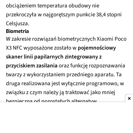
Samsung 
obciążeniem temperatura obudowy nie
Galaxy 
1542
1623
Xcover Pro
przekroczyła w najgorętszym punkcie 38,4 stopni
Celsjusza.
Xiaomi Mi 
1981
1698
9 SE
Biometria
W zakresie rozwiązań biometrycznych Xiaomi Poco
Xiaomi Mi 
2060
718
9T
X3 NFC wyposażone zostało w
pojemnościowy
skaner linii papilarnych zintegrowany z
Xiaomi 
Poco X3 
2490
2010
przyciskiem zasilania
oraz funkcję rozpoznawania
NFC
twarzy z wykorzystaniem przedniego aparatu. Ta
Xiaomi 
druga realizowana jest wyłącznie programowo, w
Redmi 
1042
1814
związku z czym należy ją traktować jako mniej
Note 8T
bezpieczną od pozostałych alternatyw.
Xiaomi 
Redmi 
2347
1893
Note 9 Pro