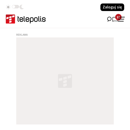
Zaloguj się
37