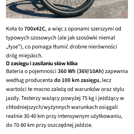
Koła to
700x42C
, a więc z oponami szerszymi od
typowych szosowych (ale jak szosówki niemal
„łyse”), co pomaga tłumić drobne nierówności
dróg miejskich.
O zasięgu i zasilaniu słów kilka
Bateria o pojemności
360 Wh (36V/10Ah)
zapewnia
według producenta
do 100 km zasięgu
, lecz
wartości te mocno zależą od warunków oraz stylu
jazdy. Testerzy ważący powyżej 75 kg i jeżdżący w
chłodniejszych/wyżynnych warunkach osiągali
realnie 30-40 km przy intensywnym użytkowaniu,
do 70-80 km przy oszczędnej jeździe.