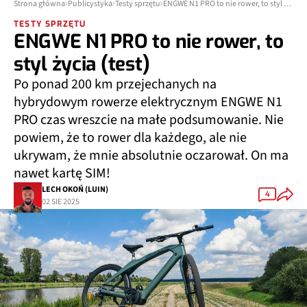
Strona główna
Publicystyka
Testy sprzętu
ENGWE N1 PRO to nie rower, to styl życia (test)
TESTY SPRZĘTU
ENGWE N1 PRO to nie rower, to
styl życia (test)
Po ponad 200 km przejechanych na
hybrydowym rowerze elektrycznym ENGWE N1
PRO czas wreszcie na małe podsumowanie. Nie
powiem, że to rower dla każdego, ale nie
ukrywam, że mnie absolutnie oczarował. On ma
nawet kartę SIM!
LECH OKOŃ (LUIN)
4
02 SIE 2025