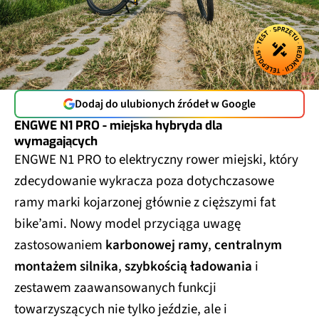
Dodaj do ulubionych źródeł w Google
ENGWE N1 PRO - miejska hybryda dla
wymagających
ENGWE N1 PRO to elektryczny rower miejski, który
zdecydowanie wykracza poza dotychczasowe
ramy marki kojarzonej głównie z cięższymi fat
bike’ami. Nowy model przyciąga uwagę
zastosowaniem
karbonowej ramy
,
centralnym
montażem silnika
,
szybkością ładowania
i
zestawem zaawansowanych funkcji
towarzyszących nie tylko jeździe, ale i