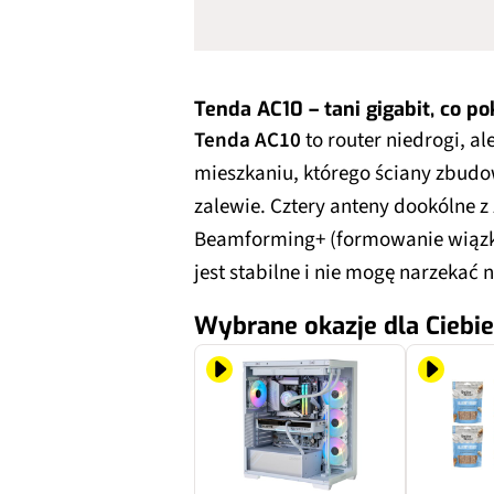
Tenda AC10 – tani gigabit, co p
Tenda AC10
to router niedrogi, al
mieszkaniu, którego ściany zbud
zalewie. Cztery anteny dookólne 
Beamforming+ (formowanie wiązki)
jest stabilne i nie mogę narzekać 
Wybrane okazje dla Ciebie