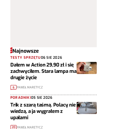
Najnowsze
TESTY SPRZĘTU
06 SIE 2026
Dałem w Action 29,90 zł i się
zachwyciłem. Stara lampa ma
drugie życie
PAWEŁ MARETYCZ
6
PORADNIKI
05 SIE 2026
Trik z szarą taśmą. Polacy nie
wiedzą, a ja wygrałem z
upałami
PAWEŁ MARETYCZ
20