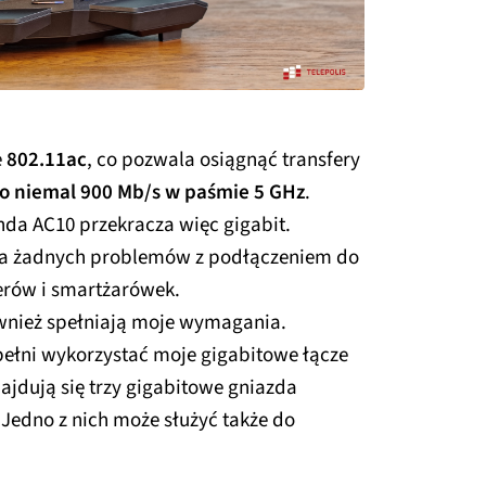
e
802.11ac
, co pozwala osiągnąć transfery
do niemal 900 Mb/s w paśmie 5 GHz
.
da AC10 przekracza więc gigabit.
ma żadnych problemów z podłączeniem do
erów i smartżarówek.
wnież spełniają moje wymagania.
ełni wykorzystać moje gigabitowe łącze
ajdują się trzy gigabitowe gniazda
Jedno z nich może służyć także do