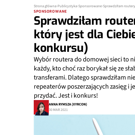
Strona główna
Publicystyka
Sponsorowane
Sprawdziłam routery 
SPONSOROWANE
Sprawdziłam router
który jest dla Cieb
konkursu)
Wybór routera do domowej sieci to ni
każdy, kto choć raz borykał się ze sł
transferami. Dlatego sprawdziłam nie
repeaterów poszerzających zasięg i j
przydać. Jest i konkurs!
ANNA RYMSZA (XYRCON)
30 MAR 2021