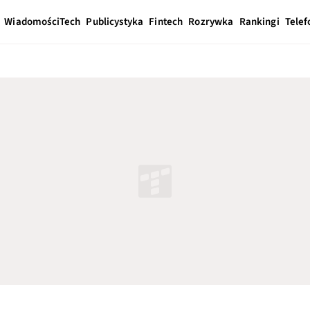
Wiadomości
Tech
Publicystyka
Fintech
Rozrywka
Rankingi
Telef