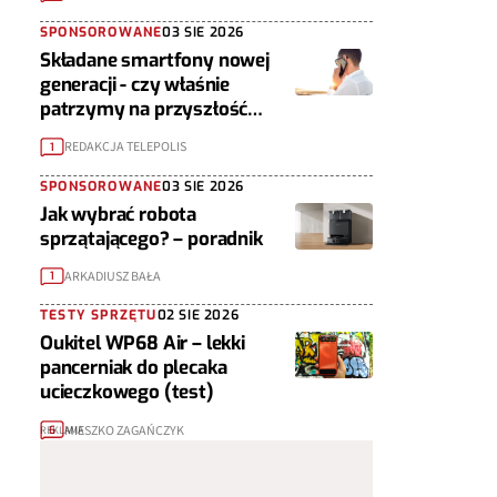
SPONSOROWANE
03 SIE 2026
Składane smartfony nowej
generacji - czy właśnie
patrzymy na przyszłość
urządzeń mobilnych?
REDAKCJA TELEPOLIS
1
SPONSOROWANE
03 SIE 2026
Jak wybrać robota
sprzątającego? – poradnik
ARKADIUSZ BAŁA
1
TESTY SPRZĘTU
02 SIE 2026
Oukitel WP68 Air – lekki
pancerniak do plecaka
ucieczkowego (test)
MIESZKO ZAGAŃCZYK
6