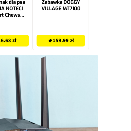
ak dla psa
Zabawka DOGGY
NA NOTECI
VILLAGE MT7100
rt Chews
Relief 6 x 110
g
159.99 zł
46.68 zł
159.99 zł