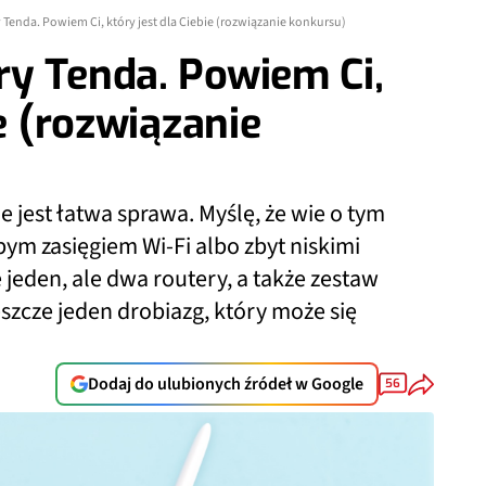
Tenda. Powiem Ci, który jest dla Ciebie (rozwiązanie konkursu)
y Tenda. Powiem Ci,
ie (rozwiązanie
e jest łatwa sprawa. Myślę, że wie o tym
abym zasięgiem Wi-Fi albo zbyt niskimi
 jeden, ale dwa routery, a także zestaw
eszcze jeden drobiazg, który może się
Dodaj do ulubionych źródeł w Google
56