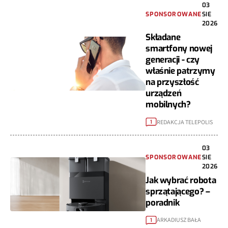
03
SPONSOROWANE
SIE
2026
Składane
smartfony nowej
generacji - czy
właśnie patrzymy
na przyszłość
urządzeń
mobilnych?
REDAKCJA TELEPOLIS
1
03
SPONSOROWANE
SIE
2026
Jak wybrać robota
sprzątającego? –
poradnik
ARKADIUSZ BAŁA
1