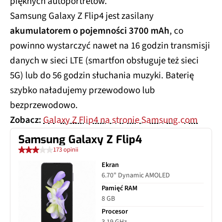
pięknych autoportretów.
Samsung Galaxy Z Flip4 jest zasilany
akumulatorem o pojemności 3700 mAh
, co
powinno wystarczyć nawet na 16 godzin transmisji
danych w sieci LTE (smartfon obsługuje też sieci
5G) lub do 56 godzin słuchania muzyki. Baterię
szybko naładujemy przewodowo lub
bezprzewodowo.
Zobacz:
Galaxy Z Flip4 na stronie Samsung.com
Samsung Galaxy Z Flip4
173 opinii
Ekran
6.70" Dynamic AMOLED
Pamięć RAM
8 GB
Procesor
3.19 GHz