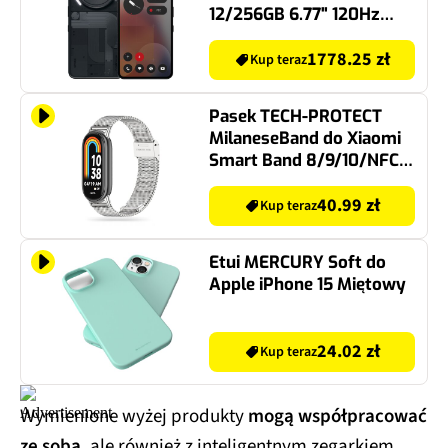
12/256GB 6.77" 120Hz
Czarny
1778.25 zł
Kup teraz
Pasek TECH-PROTECT
MilaneseBand do Xiaomi
Smart Band 8/9/10/NFC
Srebrny
40.99 zł
Kup teraz
Etui MERCURY Soft do
Apple iPhone 15 Miętowy
24.02 zł
Kup teraz
Wymienione wyżej produkty
mogą współpracować
ze sobą
, ale również z inteligentnym zegarkiem