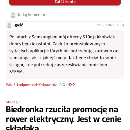
Załóż konto
Dodaj komentarz
~gość
22 GRU 2022 · 11:04
Po latach z Samsungiem mój obecny S10e jakkolwiek
dobry będzie ostatni. Za dużo preinstalowanych
syfiastych aplikacji których nie potrzebuję, zarówno od
samsunga jak i z jakiejś mety. Jak będę chciał to sobie
ściągnę, nie potrzebuję uszczęśliwiania mnie tym
SYFEM.
1
0
Pokaż 4 odpowiedzi
Odpowiedz
SPRZĘT
Biedronka rzuciła promocję na
rower elektryczny. Jest w cenie
składaka