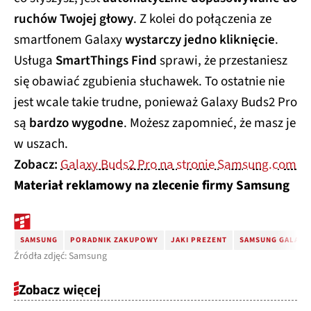
ruchów Twojej głowy
. Z kolei do połączenia ze
smartfonem Galaxy
wystarczy jedno kliknięcie
.
Usługa
SmartThings Find
sprawi, że przestaniesz
się obawiać zgubienia słuchawek. To ostatnie nie
jest wcale takie trudne, ponieważ Galaxy Buds2 Pro
są
bardzo wygodne
. Możesz zapomnieć, że masz je
w uszach.
Zobacz:
Galaxy Buds2 Pro na stronie Samsung.com
Materiał reklamowy na zlecenie firmy Samsung
SAMSUNG
PORADNIK ZAKUPOWY
JAKI PREZENT
SAMSUNG GALAXY 
Źródła zdjęć: Samsung
Zobacz więcej