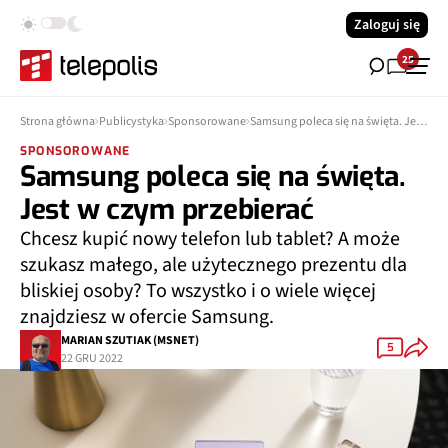
Zaloguj się
25
Strona główna
Publicystyka
Sponsorowane
Samsung poleca się na święta. Jest w czym przebierać
SPONSOROWANE
Samsung poleca się na święta.
Jest w czym przebierać
Chcesz kupić nowy telefon lub tablet? A może
szukasz małego, ale użytecznego prezentu dla
bliskiej osoby? To wszystko i o wiele więcej
znajdziesz w ofercie Samsung.
MARIAN SZUTIAK (MSNET)
5
22 GRU 2022