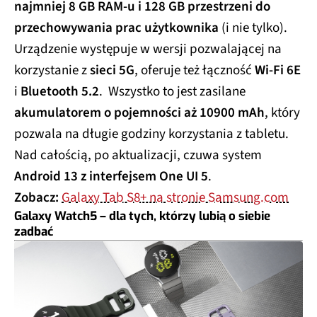
najmniej 8 GB RAM-u i 128 GB przestrzeni do
przechowywania prac użytkownika
(i nie tylko).
Urządzenie występuje w wersji pozwalającej na
korzystanie z
sieci 5G
, oferuje też łączność
Wi-Fi 6E
i
Bluetooth 5.2
. Wszystko to jest zasilane
akumulatorem o pojemności aż 10900 mAh
, który
pozwala na długie godziny korzystania z tabletu.
Nad całością, po aktualizacji, czuwa system
Android 13 z interfejsem One UI 5
.
Zobacz:
Galaxy Tab S8+ na stronie Samsung.com
Galaxy Watch5 – dla tych, którzy lubią o siebie
zadbać