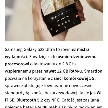
Samsung Galaxy S22 Ultra to również
mistrz
wydajności
. Zawdzięcza to
ośmiordzeniowemu
procesorowi
o taktowaniu do 2,8 GHz,
wspieranemu przez
nawet 12 GB RAM-u
. Smartfon
pozwala na korzystanie z
sieci komórkowej 5G
,
sprawnie obsługuje również inne nowoczesne
standardy łączności bezprzewodowej, takie jak
Wi-
Fi 6E
,
Bluetooth 5.2
czy
NFC
. Całość jest zasilana
pojemną baterią
5000 mAh
z szybkim ładowaniem