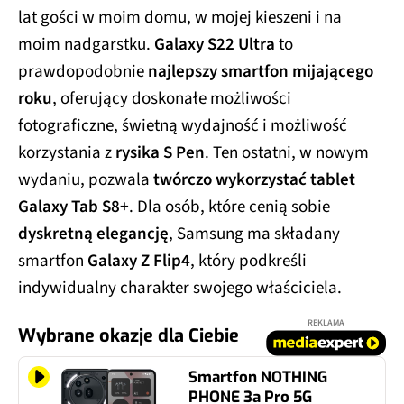
lat gości w moim domu, w mojej kieszeni i na
moim nadgarstku.
Galaxy S22 Ultra
to
prawdopodobnie
najlepszy smartfon mijającego
roku
, oferujący doskonałe możliwości
fotograficzne, świetną wydajność i możliwość
korzystania z
rysika S Pen
. Ten ostatni, w nowym
wydaniu, pozwala
twórczo wykorzystać tablet
Galaxy Tab S8+
. Dla osób, które cenią sobie
dyskretną elegancję
, Samsung ma składany
smartfon
Galaxy Z Flip4
, który podkreśli
indywidualny charakter swojego właściciela.
REKLAMA
Wybrane okazje dla Ciebie
Smartfon NOTHING
PHONE 3a Pro 5G