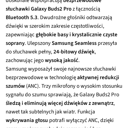
doskonale współpracują
bezprzewodowe
słuchawki Galaxy Buds2 Pro
z łącznością
Bluetooth 5.3
. Dwudrożne głośniki odtwarzają
dźwięki w szerokim zakresie częstotliwości,
zapewniając
głębokie basy i krystalicznie czyste
soprany
. Ulepszony
Samsung Seamless
przesyła
do słuchawek pełny,
24-bitowy dźwięk
,
zachowując jego
wysoką jakość
.
Samsung wyposażył swoje najnowsze słuchawki
bezprzewodowe w technologię
aktywnej redukcji
szumów
(ANC). Trzy mikrofony o wysokim stosunku
sygnału do szumu sprawiają, że Galaxy Buds2 Pro
śledzą i eliminują więcej dźwięków z zewnątrz
,
nawet tak subtelnych jak wiatr. Funkcja
wykrywania głosu
potrafi wyłączyć ANC, dzięki