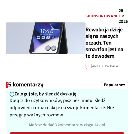
28
SPONSOROWANE
LIP
2026
Rewolucja dzieje
się na naszych
oczach. Ten
smartfon jest na
to dowodem
ARKADIUSZ BAŁA
1
5 komentarzy
Popularne
Zaloguj się, by śledzić dyskuję
Dołącz do użytkowników, pisz bez limitu, śledź
odpowiedzi oraz reakcje na swoje komentarze. Nie
przegap ważnych rozmów!
Możesz dodać 3 komentarze w ciągu 14 dni