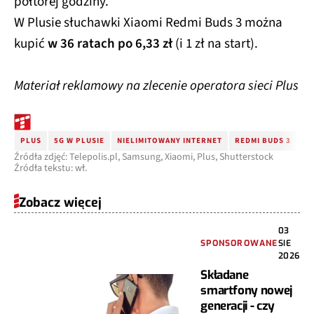
półtorej godziny.
W Plusie słuchawki Xiaomi Redmi Buds 3 można
kupić
w 36 ratach po 6,33 zł
(i 1 zł na start).
Materiał reklamowy na zlecenie operatora sieci Plus
PLUS
5G W PLUSIE
NIELIMITOWANY INTERNET
REDMI BUDS 3
O
Źródła zdjęć: Telepolis.pl, Samsung, Xiaomi, Plus, Shutterstock
Źródła tekstu: wł.
Zobacz więcej
03
SPONSOROWANE
SIE
2026
Składane
smartfony nowej
generacji - czy