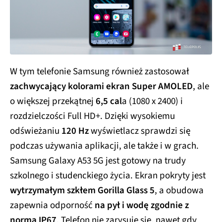
W tym telefonie Samsung również zastosował
zachwycający kolorami ekran Super AMOLED
, ale
o większej przekątnej
6,5 cal
a (1080 x 2400) i
rozdzielczości Full HD+. Dzięki wysokiemu
odświeżaniu
120 Hz
wyświetlacz sprawdzi się
podczas używania aplikacji, ale także i w grach.
Samsung Galaxy A53 5G jest gotowy na trudy
szkolnego i studenckiego życia. Ekran pokryty jest
wytrzymałym szkłem Gorilla Glass 5
, a obudowa
zapewnia odporność
na pył i wodę zgodnie z
normą IP67
. Telefon nie zarysuje się, nawet gdy