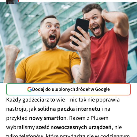
Dodaj do ulubionych źródeł w Google
Każdy gadżeciarz to wie – nic tak nie poprawia
nastroju, jak
solidna paczka internetu
i na
przykład
nowy smartfo
n. Razem z Plusem
wybraliśmy
sześć nowoczesnych urządzeń
, nie
tylko telefonów, które przydadzą się w codziennym