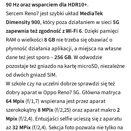
90 Hz oraz wsparciem dla HDR10+
.
Sercem Reno7 jest szybki układ
MediaTek
Dimensity 900
, który poza działaniem w sieci
5G
zapewnia też zgodność z Wi-Fi 6
. Dzięki pamięci
RAM o wielkości
8 GB
nie trzeba się obawiać o
płynność działania aplikacji, a miejsca na własne
dane też jest sporo –
256 GB
. W odwodzie
pozostaje też gniazdo na kartę microSD, niezależne
od dwóch gniazd SIM.
W szkole czy na uczelni dobrze sprawdzi się też
dobry aparat w Oppo Reno7 5G. Główna matryca
64 Mpix
(f/1,7) wspierana jest przez aparat
szerokokątny
8 MPix
(f/2,25) oraz aparat makro
2
Mpix
(f/2,4). Entuzjaści selfie ucieszą się z aparatu
aż
32 MPix
(f/2,4). Sekcja foto pozwala nie tylko na