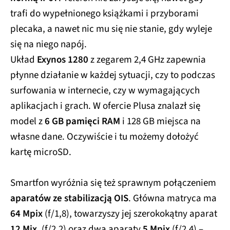
trafi do wypełnionego książkami i przyborami
plecaka, a nawet nic mu się nie stanie, gdy wyleje
się na niego napój.
Układ
Exynos 1280
z zegarem 2,4 GHz zapewnia
płynne działanie w każdej sytuacji, czy to podczas
surfowania w internecie, czy w wymagających
aplikacjach i grach. W ofercie Plusa znalazł się
model z
6 GB pamięci RAM
i 128 GB miejsca na
własne dane. Oczywiście i tu możemy dołożyć
kartę microSD.
Smartfon wyróżnia się też sprawnym połączeniem
aparatów ze stabilizacją OIS
. Główna matryca ma
64 Mpix
(f/1,8), towarzyszy jej szerokokątny aparat
12 Mix
, (f/2,2) oraz dwa aparaty
5 Mpix
(f/2,4) –