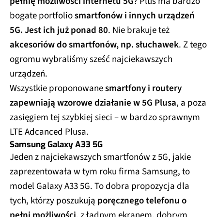
pełnię możliwości internetu 5G
? Plus ma bardzo
bogate portfolio
smartfonów i innych urządzeń
5G. Jest ich już ponad 80
. Nie brakuje też
akcesoriów do smartfonów, np. słuchawek
. Z tego
ogromu wybraliśmy sześć najciekawszych
urządzeń.
Wszystkie proponowane
smartfony i routery
zapewniają wzorowe działanie w 5G Plusa
, a poza
zasięgiem tej szybkiej sieci – w bardzo sprawnym
LTE Adcanced Plusa.
Samsung Galaxy A33 5G
Jeden z najciekawszych smartfonów z 5G, jakie
zaprezentowała w tym roku firma Samsung, to
model Galaxy A33 5G. To dobra propozycja dla
tych, którzy poszukują
poręcznego telefonu o
pełni możliwości
, z ładnym ekranem, dobrym