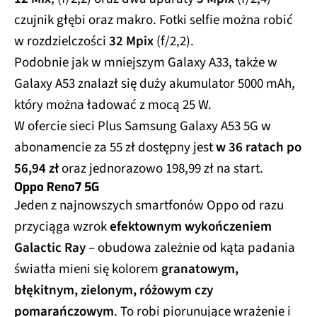
czujnik głębi oraz makro. Fotki selfie można robić
w rozdzielczości
32 Mpix
(f/2,2).
Podobnie jak w mniejszym Galaxy A33, także w
Galaxy A53 znalazł się duży akumulator 5000 mAh,
który można ładować z mocą 25 W.
W ofercie sieci Plus Samsung Galaxy A53 5G w
abonamencie za 55 zł dostępny jest
w 36 ratach po
56,94 zł
oraz jednorazowo 198,99 zł na start.
Oppo Reno7 5G
Jeden z najnowszych smartfonów Oppo od razu
przyciąga wzrok
efektownym wykończeniem
Galactic Ray
– obudowa zależnie od kąta padania
światła mieni się kolorem
granatowym,
błękitnym, zielonym, różowym czy
pomarańczowym
. To robi piorunujące wrażenie i