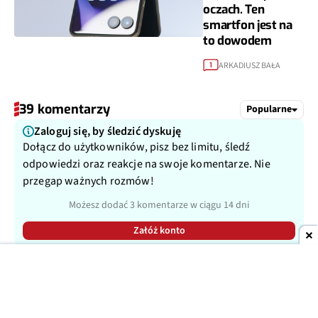
oczach. Ten
smartfon jest na
to dowodem
ARKADIUSZ BAŁA
1
39 komentarzy
Popularne
Zaloguj się, by śledzić dyskuję
Dołącz do użytkowników, pisz bez limitu, śledź
odpowiedzi oraz reakcje na swoje komentarze. Nie
przegap ważnych rozmów!
Możesz dodać 3 komentarze w ciągu 14 dni
Załóż konto
Dodaj komentarz
~gość
05 WRZ 2022 · 14:53
Kryptoreklamy ciąg dalszy. To jeszcze TELEPOLIS czy