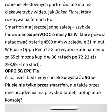
robienie efektownych portretów, ale ma też
ciekawe tryby wideo, jak
Bokeh Flare
, który
rozmywa na filmach tło.
Smartfon ma jeszcze jedną zaletę – szybkie
ładowanie
SuperVOOC o mocy 65 W
, które pozwoli
naładować baterię 4500 mAh w zaledwie 31 minut.
W Plusie Oppo Reno7 5G po wyborze abonamentu
za 55 zł można kupić
w 36 ratach po 72,22 zł
(i
298,99 zł na start).
OPPO 5G CPE T1a
A co, jeżeli będziemy chcieli
korzystać z 5G w
Plusie nie tylko przez smartfo
n, ale także przez
inne urządzenia, na przykład tablet, laptop albo
konsolę?