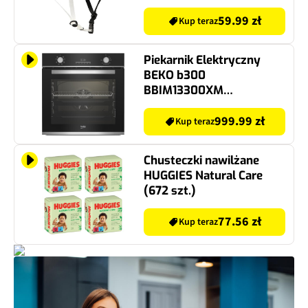
59.99 zł
Kup teraz
Piekarnik Elektryczny
BEKO b300
BBIM13300XM
SteamShine Aeroperfect
Czarny A
999.99 zł
Kup teraz
Chusteczki nawilżane
HUGGIES Natural Care
(672 szt.)
77.56 zł
Kup teraz