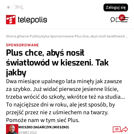
Zaloguj się
39
Strona główna
Publicystyka
Sponsorowane
Plus chce, abyś nosił światłowód w kieszeni. Tak jakby
SPONSOROWANE
Plus chce, abyś nosił
światłowód w kieszeni. Tak
jakby
Dwa miesiące upalnego lata minęły jak zawsze
za szybko. Już widać pierwsze jesienne liście,
trzeba wrócić do szkoły, wkrótce też na studia...
To najcięższe dni w roku, ale jest sposób, by
przejść przez nie z uśmiechem na twarzy.
Pomoże nam w tym sieć Plus.
MIESZKO ZAGAŃCZYK (MIESZKO)
39
14 WRZ 2022