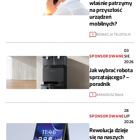
właśnie patrzymy
na przyszłość
urządzeń
mobilnych?
REDAKCJA TELEPOLIS
1
03
SPONSOROWANE
SIE
2026
Jak wybrać robota
sprzątającego? –
poradnik
ARKADIUSZ BAŁA
1
28
SPONSOROWANE
LIP
2026
Rewolucja dzieje
się na naszych