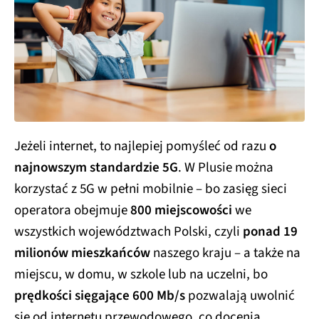
Jeżeli internet, to najlepiej pomyśleć od razu
o
najnowszym standardzie 5G
. W Plusie można
korzystać z 5G w pełni mobilnie – bo zasięg sieci
operatora obejmuje
800 miejscowości
we
wszystkich województwach Polski, czyli
ponad 19
milionów mieszkańców
naszego kraju – a także na
miejscu, w domu, w szkole lub na uczelni, bo
prędkości sięgające 600 Mb/s
pozwalają uwolnić
się od internetu przewodowego, co docenią