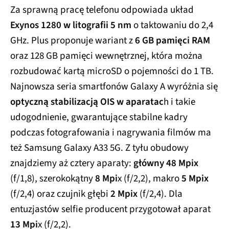
Za sprawną pracę telefonu odpowiada układ
Exynos 1280 w litografii 5 nm
o taktowaniu do 2,4
GHz. Plus proponuje wariant z
6 GB pamięci RAM
oraz 128 GB pamięci wewnętrznej, która można
rozbudować kartą microSD o pojemności do 1 TB.
Najnowsza seria smartfonów Galaxy A wyróżnia się
optyczną stabilizacją OIS w aparatac
h i takie
udogodnienie, gwarantujące stabilne kadry
podczas fotografowania i nagrywania filmów ma
też Samsung Galaxy A33 5G. Z tyłu obudowy
znajdziemy aż cztery aparaty:
główny 48 Mpix
(f/1,8), szerokokątny
8 Mpi
x (f/2,2), makro
5 Mpix
(f/2,4) oraz czujnik głębi
2 Mpix
(f/2,4). Dla
entuzjastów selfie producent przygotował aparat
13 Mpi
x (f/2,2).