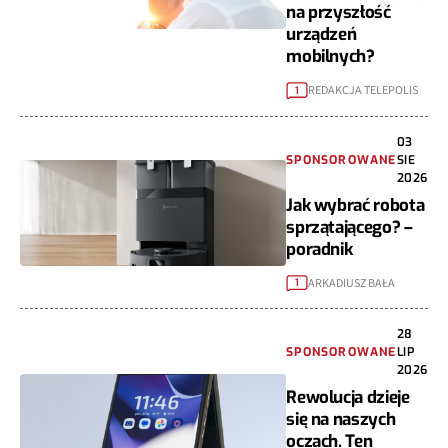
na przyszłość
urządzeń
mobilnych?
REDAKCJA TELEPOLIS
1
03
SPONSOROWANE
SIE
2026
Jak wybrać robota
sprzątającego? –
poradnik
ARKADIUSZ BAŁA
1
28
SPONSOROWANE
LIP
2026
Rewolucja dzieje
się na naszych
oczach. Ten