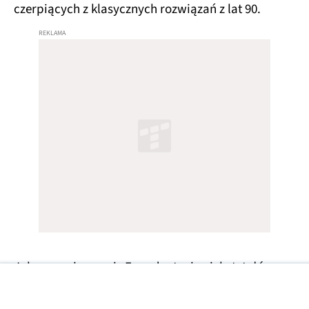
czerpiących z klasycznych rozwiązań z lat 90.
Jak zauważa serwis Engadget, niewiele tytułów
może po trzech dekadach otrzymać tak
rozbudowaną, darmową zawartość. To pokazuje,