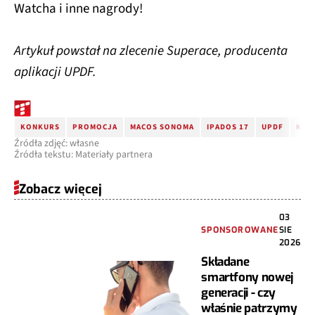
Watcha i inne nagrody!
Artykuł powstał na zlecenie Superace, producenta
aplikacji UPDF.
KONKURS
PROMOCJA
MACOS SONOMA
IPADOS 17
UPDF
KON
Źródła zdjęć: własne
Źródła tekstu: Materiały partnera
Zobacz więcej
03
SPONSOROWANE
SIE
2026
Składane
smartfony nowej
generacji - czy
właśnie patrzymy