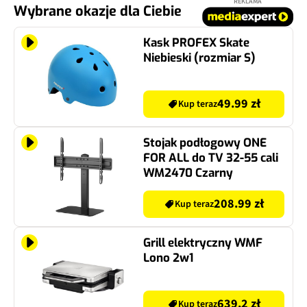
REKLAMA
Wybrane okazje dla Ciebie
Kask PROFEX Skate
Niebieski (rozmiar S)
49.99 zł
Kup teraz
Stojak podłogowy ONE
FOR ALL do TV 32-55 cali
WM2470 Czarny
208.99 zł
Kup teraz
Grill elektryczny WMF
Lono 2w1
639.2 zł
Kup teraz