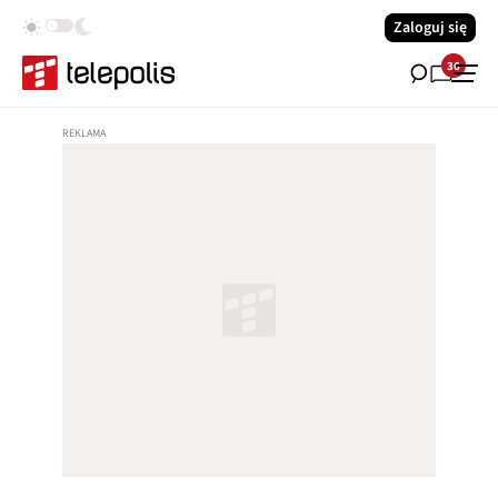
Zaloguj się
36