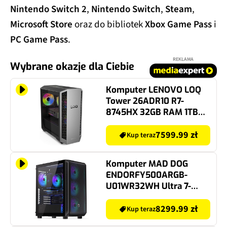
Nintendo Switch 2
,
Nintendo Switch
,
Steam
,
Microsoft Store
oraz do bibliotek
Xbox Game Pass
i
PC Game Pass
.
REKLAMA
Wybrane okazje dla Ciebie
Komputer LENOVO LOQ
Tower 26ADR10 R7-
8745HX 32GB RAM 1TB
SSD GeForce RTX5060Ti
DLSS 4.5 Wi-Fi Windows
7599.99 zł
Kup teraz
11 Home
Komputer MAD DOG
ENDORFY500ARGB-
U01WR32WH Ultra 7-
265KF 32GB RAM 1TB SSD
Radeon RX9060XT Wi-Fi
8299.99 zł
Kup teraz
Windows 11 Home