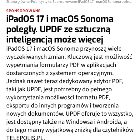
Strona główna
Publicystyka
Sponsorowane
iPadOS 17 i macOS Sonoma poległy. UPDF ze sztuczną inteligencją może więcej
SPONSOROWANE
iPadOS 17 i macOS Sonoma
poległy. UPDF ze sztuczną
inteligencją może więcej
iPadOS 17 i macOS Sonoma przynoszą wiele
wyczekiwanych zmian. Kluczową jest możliwość
wypełniania formularzy PDF w aplikacjach
dostarczonych z systemem operacyjnym.
Jednak nawet teraz dedykowany edytor PDF,
taki jak UPDF, jest potrzebny do pełnego
wykorzystania możliwości formatu PDF,
eksportu do innych programów i tworzenia
nowych dokumentów. UPDF oferuje to wszystko,
jest dostępny także na Windowsa i Androida, a
do tego mamy wyjątkową zniżkę dla czytelników
TELEPOLIS.PL.