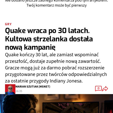
Nie dodano jeszcze żadnego komentarza pod tym artykułem.
Twój komentarz może być pierwszy
GRY
Quake wraca po 30 latach.
Kultowa strzelanka dostała
nową kampanię
Quake kończy 30 lat, ale zamiast wspominać
przeszłość, dostaje zupełnie nową zawartość.
Gracze mogą już za darmo pobrać rozszerzenie
przygotowane przez twórców odpowiedzialnych
za ostatnie przygody Indiany Jonesa.
MARIAN SZUTIAK (MSNET)
0
16:35