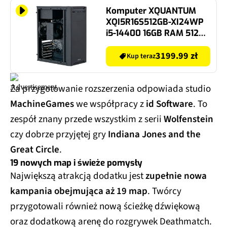
Komputer XQUANTUM
XQI5R16S512GB-XI24WP
i5-14400 16GB RAM 512GB
SSD Wi-Fi Windows 11
Professional
3199.99 zł
Kup teraz
Za przygotowanie rozszerzenia odpowiada studio
MachineGames
we współpracy z
id Software
. To
zespół znany przede wszystkim z serii
Wolfenstein
czy dobrze przyjętej gry
Indiana Jones and the
Great Circle
.
19 nowych map i świeże pomysły
Największą atrakcją dodatku jest
zupełnie nowa
kampania obejmująca aż 19 map
. Twórcy
przygotowali również nową ścieżkę dźwiękową
oraz dodatkową arenę do rozgrywek Deathmatch.