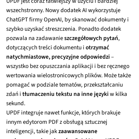
UPDF jest coraz łatwiejszy w użyciu i bardziej
wszechstronny. Nowy dodatek AI wykorzystuje
ChatGPT firmy OpenAI, by skanować dokumenty i
szybko uzyskać streszczenia. Ponadto dodatek
pozwala na zadawanie
szczegółowych pytań
,
dotyczących treści dokumentu i
otrzymać
natychmiastowe, precyzyjne odpowiedzi
–
wszystko bez opuszczania aplikacji i bez ręcznego
wertowania wielostronicowych plików. Może także
pomagać w podziale tematów, przekształcaniu
zdań i
tłumaczeniu tekstu na inne języki
w kilka
sekund.
UPDF integruje nawet funkcje, których brakuje
innym edytorom PDF z obsługą sztucznej
inteligencji, takie jak
zaawansowane