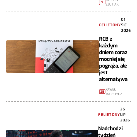
9
SZUTIAK
01
FELIETONY
SIE
2026
RCB z
każdym
dniem coraz
mocniej się
pogrąża, ale
jest
alternatywa
PAWEŁ
28
MARETYCZ
25
FELIETONY
LIP
2026
Nadchodzi
tydzień