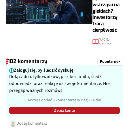
wstrząsu na
giełdach?
Inwestorzy
tracą
cierpliwość
MACIEJ
1
SIKORSKI
102 komentarzy
Popularne
Zaloguj się, by śledzić dyskuję
Dołącz do użytkowników, pisz bez limitu, śledź
odpowiedzi oraz reakcje na swoje komentarze. Nie
przegap ważnych rozmów!
Możesz dodać 3 komentarze w ciągu 14 dni
Załóż konto
Dodaj komentarz