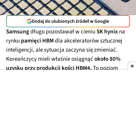
Dodaj do ulubionych źródeł w Google
Samsung
długo pozostawał w cieniu
SK hynix
na
rynku
pamięci HBM
dla akceleratorów sztucznej
inteligencji, ale sytuacja zaczyna się zmieniać.
Koreańczycy mieli właśnie osiągnąć
około 80%
uzysku przy produkcji kości HBM4.
To poziom
określany w branży mianem
"golden yield"
i co
ważniejsze, osiągnięty znacznie wcześniej od
pierwotnych założeń.