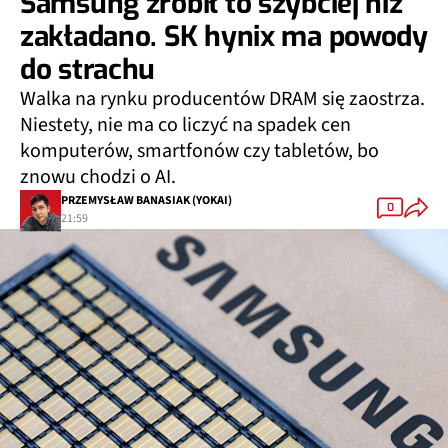
Samsung zrobił to szybciej niż
zakładano. SK hynix ma powody
do strachu
Walka na rynku producentów DRAM się zaostrza.
Niestety, nie ma co liczyć na spadek cen
komputerów, smartfonów czy tabletów, bo
znowu chodzi o AI.
PRZEMYSŁAW BANASIAK (YOKAI)
0
21:59