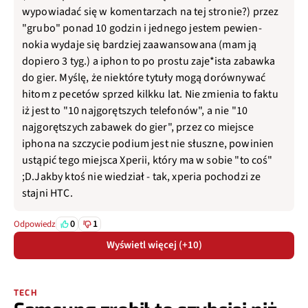
wypowiadać się w komentarzach na tej stronie?) przez
"grubo" ponad 10 godzin i jednego jestem pewien-
nokia wydaje się bardziej zaawansowana (mam ją
dopiero 3 tyg.) a iphon to po prostu zaje*ista zabawka
do gier. Myślę, że niektóre tytuły mogą dorównywać
hitom z pecetów sprzed kilkku lat. Nie zmienia to faktu
iż jest to "10 najgorętszych telefonów", a nie "10
najgorętszych zabawek do gier", przez co miejsce
iphona na szczycie podium jest nie słuszne, powinien
ustąpić tego miejsca Xperii, który ma w sobie "to coś"
;D.Jakby ktoś nie wiedział - tak, xperia pochodzi ze
stajni HTC.
0
1
Odpowiedz
Wyświetl więcej (+10)
TECH