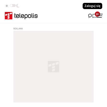
Zaloguj się
35