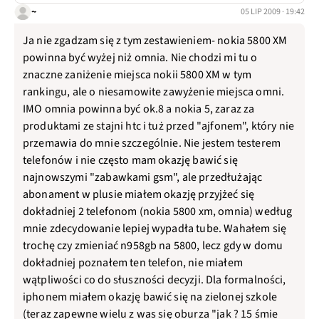
~
05 LIP 2009 · 19:42
Ja nie zgadzam się z tym zestawieniem- nokia 5800 XM
powinna być wyżej niż omnia. Nie chodzi mi tu o
znaczne zaniżenie miejsca nokii 5800 XM w tym
rankingu, ale o niesamowite zawyżenie miejsca omni.
IMO omnia powinna być ok.8 a nokia 5, zaraz za
produktami ze stajni htc i tuż przed "ajfonem", który nie
przemawia do mnie szczególnie. Nie jestem testerem
telefonów i nie często mam okazję bawić się
najnowszymi "zabawkami gsm", ale przedłużając
abonament w plusie miałem okazję przyjżeć się
dokładniej 2 telefonom (nokia 5800 xm, omnia) według
mnie zdecydowanie lepiej wypadła tube. Wahałem się
trochę czy zmieniać n958gb na 5800, lecz gdy w domu
dokładniej poznałem ten telefon, nie miałem
wątpliwości co do słuszności decyzji. Dla formalności,
iphonem miałem okazję bawić się na zielonej szkole
(teraz zapewne wielu z was się oburza "jak ? 15 śmie