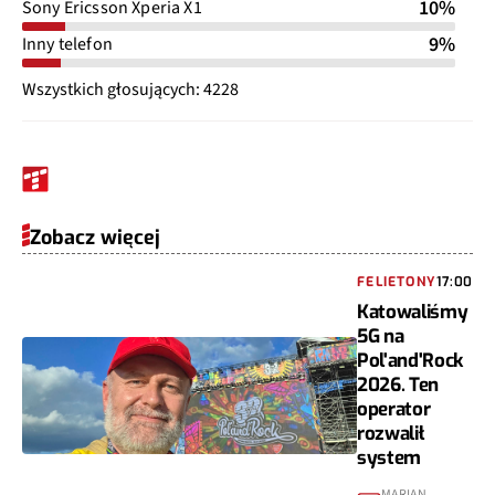
10%
Sony Ericsson Xperia X1
9%
Inny telefon
Wszystkich głosujących: 4228
Zobacz więcej
FELIETONY
17:00
Katowaliśmy
5G na
Pol'and'Rock
2026. Ten
operator
rozwalił
system
MARIAN