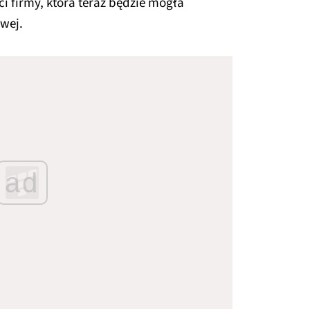
i firmy, która teraz będzie mogła
owej.
ad