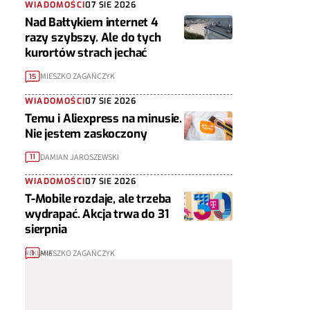
WIADOMOŚCI
07 SIE 2026
Nad Bałtykiem internet 4
razy szybszy. Ale do tych
kurortów strach jechać
MIESZKO ZAGAŃCZYK
15
WIADOMOŚCI
07 SIE 2026
Temu i Aliexpress na minusie.
Nie jestem zaskoczony
DAMIAN JAROSZEWSKI
11
WIADOMOŚCI
07 SIE 2026
T-Mobile rozdaje, ale trzeba
wydrapać. Akcja trwa do 31
sierpnia
MIESZKO ZAGAŃCZYK
1