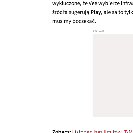
wykluczone, że Vee wybierze infra
źródła sugerują
Play
, ale są to ty
musimy poczekać.
Zobacz:
Listopad bez limitów. T-M