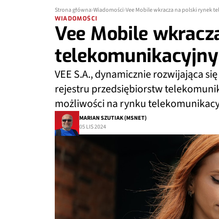
Strona główna
Wiadomości
Vee Mobile wkracza na polski rynek 
WIADOMOŚCI
Vee Mobile wkracza
telekomunikacyjny
VEE S.A., dynamicznie rozwijająca si
rejestru przedsiębiorstw telekomunik
możliwości na rynku telekomunikacyj
MARIAN SZUTIAK (MSNET)
05 LIS 2024