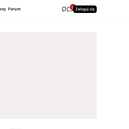
12
ony
Forum
Zaloguj się