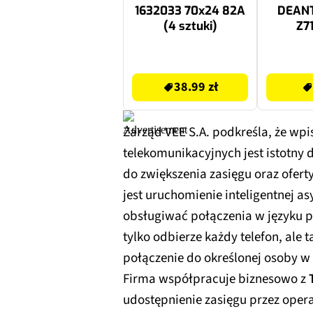
1632033 70x24 82A
DEANTE
(4 sztuki)
Z71
38.99 zł
378 zł
38.99 zł
Zarząd VEE S.A. podkreśla, że wpi
telekomunikacyjnych jest istotny 
do zwiększenia zasięgu oraz ofert
jest uruchomienie inteligentnej as
obsługiwać połączenia w języku po
tylko odbierze każdy telefon, ale
połączenie do określonej osoby w 
Firma współpracuje biznesowo z
udostępnienie zasięgu przez opera