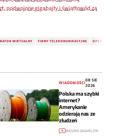
zł, podwojone gigabajty i światłowód za
RATOR WIRTUALNY
FIRMY TELEKOMUNIKACYJNE
OPERATOR WIRTUALNY
08 SIE
WIADOMOŚCI
2026
Polska ma szybki
internet?
Amerykanie
odzierają nas ze
złudzeń
MIESZKO ZAGAŃCZYK
4