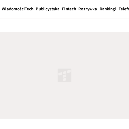
Wiadomości
Tech
Publicystyka
Fintech
Rozrywka
Rankingi
Telef