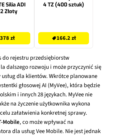
 Silia ADI
4 TZ (400 sztuk)
2 Złoty
166.2 zł
378 zł
166.2 zł
s do rejestru przedsiębiorstw
dla dalszego rozwoju i może przyczynić się
y usług dla klientów. Wkrótce planowane
ystentki głosowej AI (MyVee), która będzie
lskim i innych 28 językach. MyVee nie
 także na życzenie użytkownika wykona
celu załatwienia konkretnej sprawy.
T-Mobile
, co może wpływać na
tora dla usług Vee Mobile. Nie jest jednak