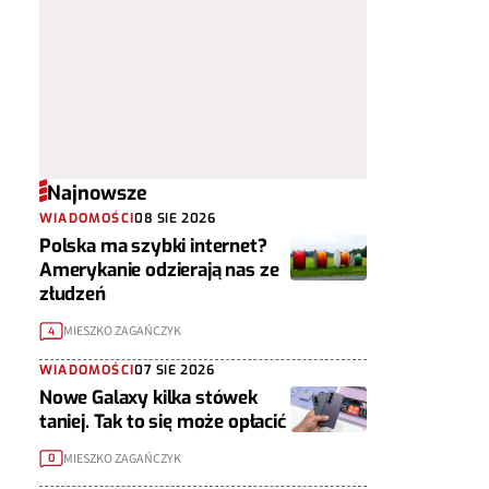
Najnowsze
WIADOMOŚCI
08 SIE 2026
Polska ma szybki internet?
Amerykanie odzierają nas ze
złudzeń
MIESZKO ZAGAŃCZYK
4
WIADOMOŚCI
07 SIE 2026
Nowe Galaxy kilka stówek
taniej. Tak to się może opłacić
MIESZKO ZAGAŃCZYK
0