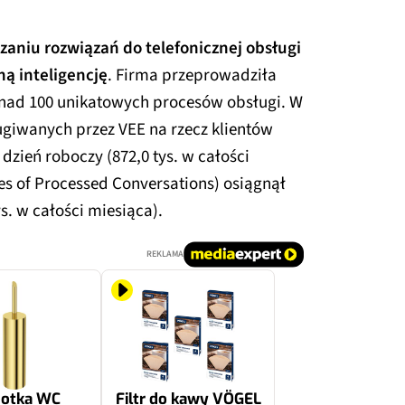
zaniu rozwiązań do telefonicznej obsługi
ną inteligencję
. Firma przeprowadziła
onad 100 unikatowych procesów obsługi. W
ugiwanych przez VEE na rzecz klientów
dzień roboczy (872,0 tys. w całości
es of Processed Conversations) osiągnął
ys. w całości miesiąca).
REKLAMA
zotka WC
Filtr do kawy VÖGEL