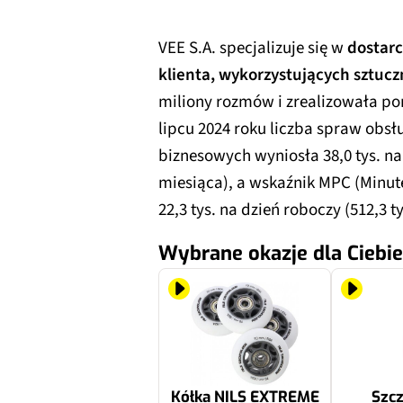
VEE S.A. specjalizuje się w
dostarc
klienta, wykorzystujących sztucz
miliony rozmów i zrealizowała p
lipcu 2024 roku liczba spraw obsł
biznesowych wyniosła 38,0 tys. na 
miesiąca), a wskaźnik MPC (Minut
22,3 tys. na dzień roboczy (512,3 t
Wybrane okazje dla Ciebie
Kółka NILS EXTREME
Szc