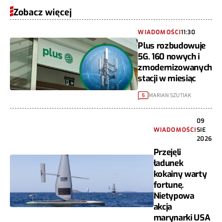
Zobacz więcej
WIADOMOŚCI
11:30
Plus rozbudowuje
5G. 160 nowych i
zmodernizowanych
stacji w miesiąc
MARIAN SZUTIAK
5
09
WIADOMOŚCI
SIE
2026
Przejęli
ładunek
kokainy warty
fortunę.
Nietypowa
akcja
marynarki USA