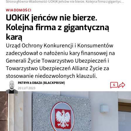
Strona główna
Wiadomości
UOKiK jeńców nie bierze. Kolejna firma z gigantyczną karą
WIADOMOŚCI
UOKiK jeńców nie bierze.
Kolejna firma z gigantyczną
karą
Urząd Ochrony Konkurencji i Konsumentów
zadecydował o nałożeniu kary finansowej na
Generali Życie Towarzystwo Ubezpieczeń i
Towarzystwo Ubezpieczeń Allianz Życie za
stosowanie niedozwolonych klauzuli.
PATRYK ŁOBAZA (BLACKPRISM)
6
20 LUT 2023