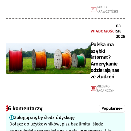
JAKUB
0
KRAWCZYŃSKI
08
WIADOMOŚCI
SIE
2026
Polska ma
szybki
internet?
Amerykanie
odzierają nas
ze złudzeń
MIESZKO
10
ZAGAŃCZYK
6 komentarzy
Popularne
Zaloguj się, by śledzić dyskuję
Dołącz do użytkowników, pisz bez limitu, śledź
odpowiedzi oraz reakcje na swoje komentarze. Nie