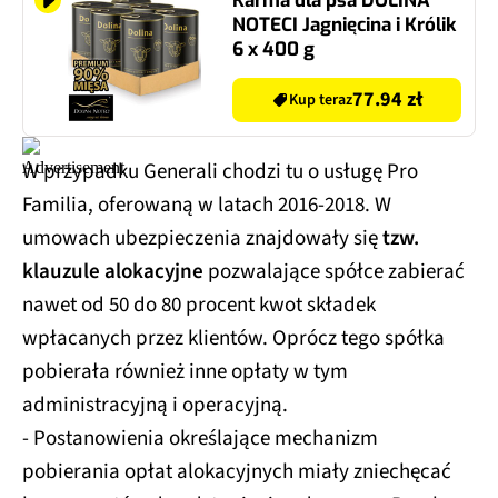
Karma dla psa DOLINA
NOTECI Jagnięcina i Królik
6 x 400 g
77.94 zł
Kup teraz
W przypadku Generali chodzi tu o usługę Pro
Familia, oferowaną w latach 2016-2018. W
umowach ubezpieczenia znajdowały się
tzw.
klauzule alokacyjne
pozwalające spółce zabierać
nawet od 50 do 80 procent kwot składek
wpłacanych przez klientów. Oprócz tego spółka
pobierała również inne opłaty w tym
administracyjną i operacyjną.
- Postanowienia określające mechanizm
pobierania opłat alokacyjnych miały zniechęcać