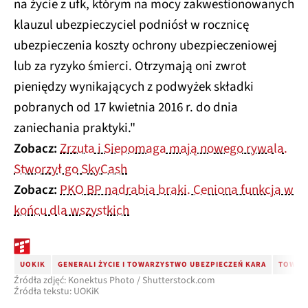
na życie z ufk, którym na mocy zakwestionowanych
klauzul ubezpieczyciel podniósł w rocznicę
ubezpieczenia koszty ochrony ubezpieczeniowej
lub za ryzyko śmierci. Otrzymają oni zwrot
pieniędzy wynikających z podwyżek składki
pobranych od 17 kwietnia 2016 r. do dnia
zaniechania praktyki."
Zobacz:
Zrzuta i Siepomaga mają nowego rywala.
Stworzył go SkyCash
Zobacz:
PKO BP nadrabia braki. Ceniona funkcja w
końcu dla wszystkich
UOKIK
GENERALI ŻYCIE I TOWARZYSTWO UBEZPIECZEŃ KARA
TOWARZ
Źródła zdjęć: Konektus Photo / Shutterstock.com
Źródła tekstu: UOKiK