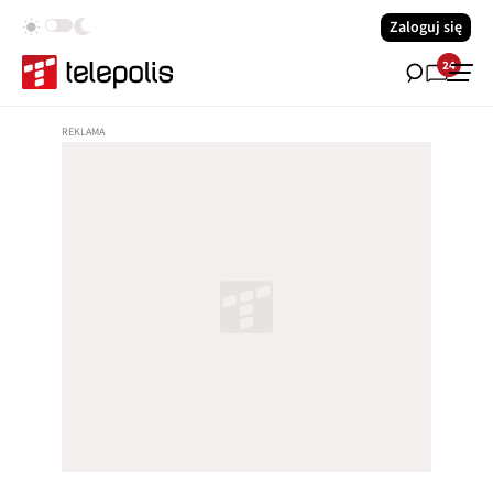
Zaloguj się
24