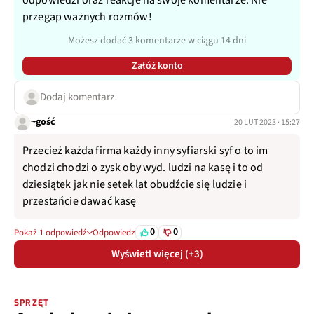
przegap ważnych rozmów!
Możesz dodać 3 komentarze w ciągu 14 dni
Załóż konto
Dodaj komentarz
~gość
20 LUT 2023 · 15:27
Przecież każda firma każdy inny syfiarski syf o to im
chodzi chodzi o zysk oby wyd. ludzi na kasę i to od
dziesiątek jak nie setek lat obudźcie się ludzie i
przestańcie dawać kasę
0
0
Pokaż 1 odpowiedź
Odpowiedz
Wyświetl więcej (+3)
SPRZĘT